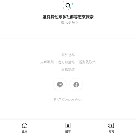
還有其他眾多社群等您來探索
顯示更多
(Open
關於社群
in
(Open
(Open
(Open
用戶準則
官方部落格
規則及政策
a
in
in
in
(Open
服務條款
new
a
a
a
in
window)
new
Go
new
Go
new
a
window)
to
window)
to
window)
new
Line
Facebook
window)
(Open
(Open
© LY Corporation
in
in
a
a
new
new
window)
window)
主頁
搜尋
指南