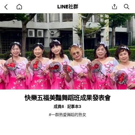
Go
share
se
LINE社群
back
to
home
快樂五福美豔舞蹈班成果發表會
成員8
記事本3
#一群熱愛舞蹈的熟女