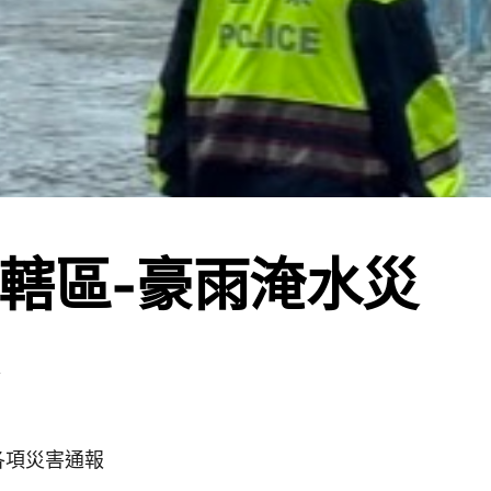
轄區-豪雨淹水災
各項災害通報