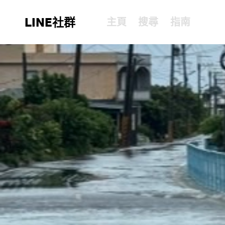
LINE社群
主頁
搜尋
指南