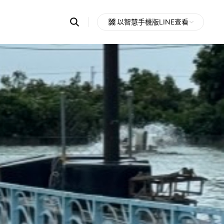
Search
以智慧手機版LINE查看
OpenChats
Open
or
search
messages
area