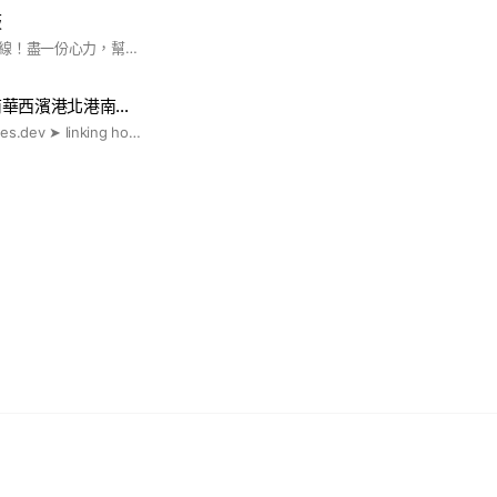
板
浪浪救助🟥新竹板上線！盡一份心力，幫助更多流浪毛小孩。請多多支持，謝謝你🤝Linking homes, linking us.
南華西濱港北港南…
https://obachai.pages.dev ➤ linking homes, linking us #歐巴柴 #新青安 #央行第七波 #限貸令 #信用管制 #虛坪改革 #實坪制 #台積宅 #都更 #實價登錄 #房地合一 #囤房稅 #竹北預售屋 #竹北新成屋 #竹北中古屋 #竹北二手屋 #竹科購屋 #竹北買房 #竹北租房 #竹北首購 #竹北換屋 #竹北大樓 #竹北透天 #竹北重劃區 #竹北宏匯 #竹科效應 #竹北買房 #竹科生活圈 #竹北蛋黃區 #竹科廠區 #台元租屋 #寶佳 #佳陞 #佳展 #佳泰 #佳群 #佳晟 #佳福 #佳昂 #佳順 #佳鈜 #佳鏵 #佳昕 #佳瓚 #佳友 #佳峻 #佳鋐 #佳瑞 #櫻花 #皇普 #合康 #和築 #鴻築 #合新 #坤山 #大硯 #合石 #惠宇 #昌益 #豐邑 #新家華 #浩瀚 #德鑫 #鼎毅 #禾寅 #澤緣 #富宇 #椰林 #新業 #鴻柏 #鴻慶 #金弘 #紅樹 #韋順 #展才 #展藝 #上德 #美居 #又一山 #旭唐 #海悅