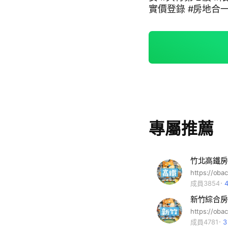
實價登錄 #房地合一
北二手屋 #竹科購屋
樓 #竹北透天 #竹
#竹北蛋黃區 #竹科廠
晟 #佳福 #佳昂 #佳
瑞 #櫻花 #皇普 #合
益 #豐邑 #新家華 #
鴻柏 #鴻慶 #金弘 
#海悅
專屬推薦
竹北高鐵房
成員3854
新竹綜合房
成員4781