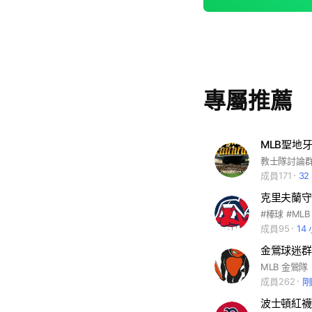
專屬推薦
MLB聖地
成員171
32
克里夫蘭守
#棒球 #ML
成員95
14
金鶯球迷群
MLB 金鶯隊
成員262
剛
波士頓紅襪