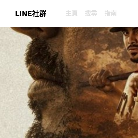
LINE社群
主頁
搜尋
指南