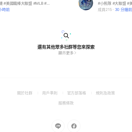
#波士頓 #紅襪 #美國職棒大聯盟 #MLB #Boston #RedSox
#小熊隊 #大聯盟 #
 小時前
成員215
30 分鐘前
還有其他眾多社群等您來探索
顯示更多
(Open
(Open
(Open
(Open
關於社群
用戶準則
官方部落格
規則及政策
in
in
in
in
(Open
服務條款
a
a
a
a
in
new
new
new
new
a
window)
window)
window)
window)
new
Go
Go
window)
to
to