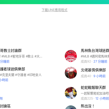
下載LINE應用程式
牙哥教士討論群
馬林魚台灣球迷
教士隊討論群 #MLB #聖地牙哥 #教士 #大聯盟 #棒球 #SanDiego #Padres
 分鐘前
成員92
27 分鐘前
護者球迷俱樂部
北佬基情俱樂部
B #克里夫蘭 #守護者 #印地安人
成員40
9 小時前
 小時前
蛇蛇戰報聊天群
一起幫響尾蛇加油吧
剛
成員225
12 小時前
討論區
熊出沒！