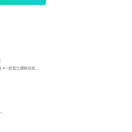
群
#MLB #邁阿密馬林魚 #一起看比賽聊球員 #許願老闆賣球隊
～