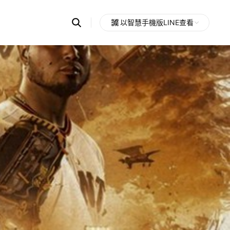
Search
以智慧手機版LINE查看
OpenChats
Open
or
search
messages
area