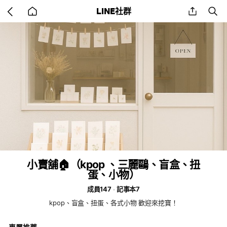
Go
share
se
LINE社群
back
to
home
小賣舖🏠（kpop 、三麗鷗、盲盒、扭
蛋、小物）
成員147
記事本7
kpop、盲盒、扭蛋、各式小物 歡迎來挖寶！