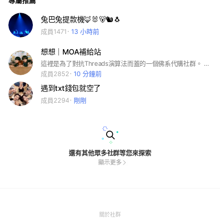
專屬推薦
兔巴兔提款機🦊🐰🐻🐿️🐧
成員1471
13 小時前
想想｜MOA補給站
這裡是為了對抗Threads演算法而蓋的一個佛系代購社群。 我是想想，喜歡幫MOA們一起團購買買，也加開服務阿米和克拉的聊天室囉！不是大代購也不是專業代購商，純粹想跟大家一起享受追星帶來的快樂、也可以開放許願開團，小小補貼不虧錢。 ⚠️本站原則： 👉🏻MOA/阿米/克拉可以待在自己的聊天室就好，其它的可以退出沒關係😆😆 👉🏻沒禮貌的人不要進來，有禮貌一切好溝通🫶🏻 👉🏻進站後需詳讀記事本規範並遵守🤙🏻 ✨想想的IG/Threads：moa.think #TXT #MOA #txt #moa #BTS #阿米 #SVT #Seventeen #克拉 #tomorrowxtogether
成員2852
10 分鐘前
遇到txt錢包就空了
成員2294
剛剛
還有其他眾多社群等您來探索
顯示更多
(Open
關於社群