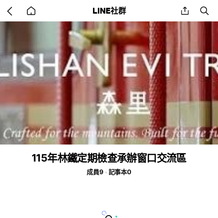
Go
share
se
LINE社群
back
to
home
115年林鐵定期檢查承辦窗口交流區
成員9
記事本0