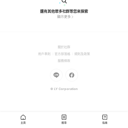
還有其他眾多社群等您來探索
顯示更多
(Open
關於社群
in
(Open
(Open
(Open
用戶準則
官方部落格
規則及政策
a
in
in
in
(Open
服務條款
new
a
a
a
in
window)
new
Go
new
Go
new
a
window)
to
window)
to
window)
new
Line
Facebook
window)
(Open
(Open
© LY Corporation
in
in
a
a
new
new
window)
window)
主頁
搜尋
指南