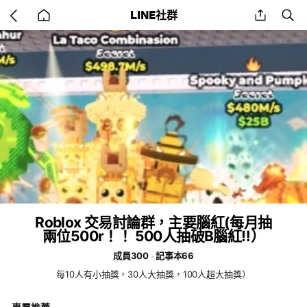
Go
share
se
LINE社群
back
to
home
Roblox 交易討論群，主要腦紅(每月抽
兩位500r！！ 500人抽破B腦紅‼️）
成員300
記事本66
每10人有小抽獎，30人大抽獎，100人超大抽獎）