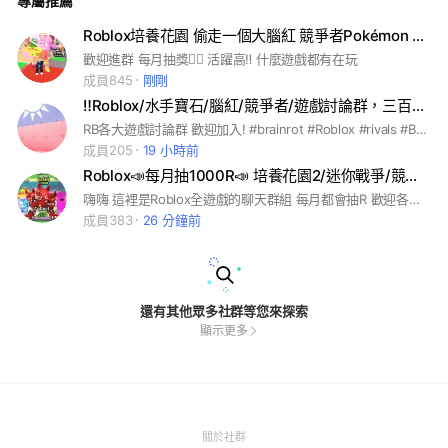
專屬推薦
Roblox培養花園 偷走一個大腦紅 競爭者Pokémon Go（全遊戲聊天交易單挑群
歡迎進群 每月抽獎🫪🫪 活躍高‼️ 什麼遊戲都有在玩
成員845
剛剛
‼️Roblox/水手寶石/腦紅/競爭者/遊戲討論群，三百人抽十個皮膚箱(重生之巢)
RB各大遊戲討論群 歡迎加入! #brainrot #Roblox #rivals #Blox fruit #Forsaken #交易 #腦紅 #海嘯 #代儲 #競爭者 #偷走腦紅 #水手寶石 #捕捉並馴服
成員205
19 小時前
Roblox📣每月抽1000R📣 培養花園2/迷你戰爭/競爭者/偷走腦紅
嗨嗨 這裡是Roblox全遊戲的聊天群組 每月都會抽R 歡迎各位加入～～ 群組不是每個人都要打利維坦 只是我的名字是利維坦而已 但有空我也會開團 有玩各式各樣的遊戲都可以加入
成員383
26 分鐘前
還有其他眾多社群等您來探索
顯示更多
(Open
關於社群