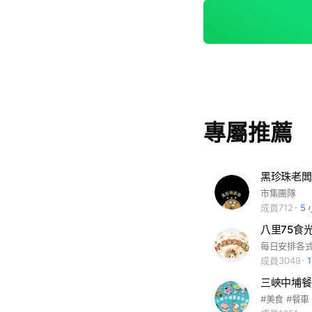
專屬推薦
黑珍珠老闆
市集團隊
成員712
5
八里75食
成員3049
三峽中埔餐
#美食 #餐車