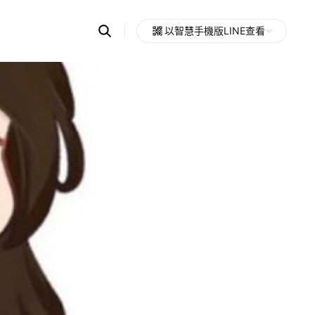
Search
以智慧手機版LINE查看
OpenChats
Open
or
search
messages
area