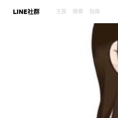
LINE社群
主頁
搜尋
指南