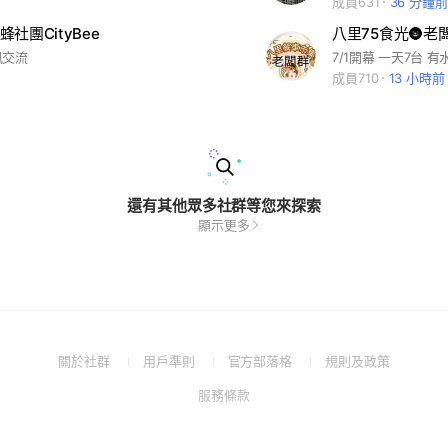
成員631
36 分鐘前
社團CityBee
八里75食光🌚老
訊交流
成員710
13 小時前
還有其他眾多社群等您來探索
顯示更多
(Open
(Open
(Open
(Open
關於社群
用戶準則
官方部落格
規則及政策
in
in
in
in
(Open
服務條款
a
a
a
a
in
new
new
new
new
a
window)
window)
window)
window)