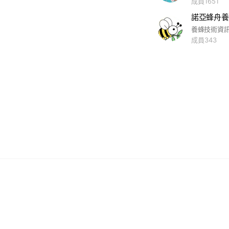
成員1651
諾亞蜂舟養蜂
養蜂技術資
成員343