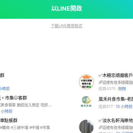
以LINE開啟
下載LINE應用程式
群
✅木柵忠順廟客
 小時前
成員4370
剛剛
光。市集🌝客群
風禾共食市集-老
每日安排各式美食餐車 歡迎加入預定 吃好吃的治癒每一天🤤 📍新北市八里區中山路一段75號對面 #八里餐車市集
成員877
13 小時前
1 小時前
車點餐群
✅淡水名軒海樂
 #攤商 #三峽中埔 #中埔 #市集