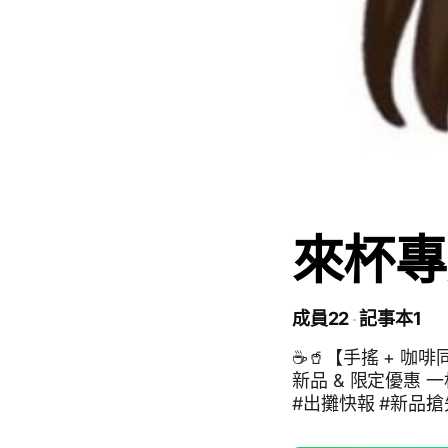
來杯專
成員22
記事本1
☕🥤【手搖 + 咖
新品 & 限定優惠
#出攤快報 #新品搶