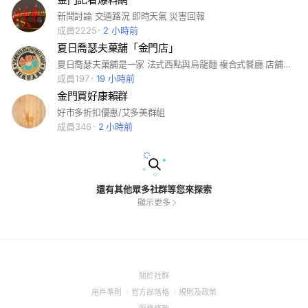
新聞討論 交通路況 即時天氣 災害回報
成員2225
2 小時前
夏日喬瑟夫菓舖「金門店」
夏日喬瑟夫菓舖是一家 法式西點與烏龍麵 複合式餐廳 店舖亦有零售少量水果 懇請鄉親多多支持照顧
成員197
19 小時前
金門買好康賴群
好市多折扣優惠/艾多美群組
成員346
2 小時前
還有其他眾多社群等您來探索
顯示更多
(Open
關於社群
in
(Open
(Open
(Open
用戶準則
官方部落格
規則及政策
a
in
in
in