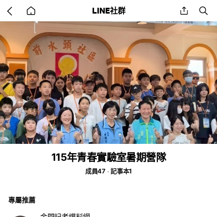
Go
share
se
LINE社群
back
to
home
115年青春實驗室暑期營隊
成員47
記事本1
專屬推薦
金門記者爆料網