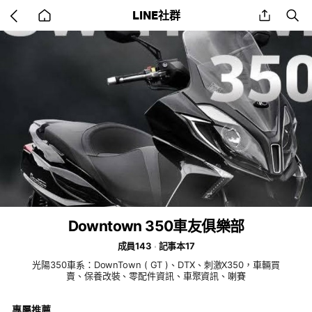
Go
share
se
LINE社群
back
to
home
Downtown 350車友俱樂部
成員143
記事本17
光陽350車系：DownTown ( GT )、DTX、刺激X350，車輛買
賣、保養改裝、零配件資訊、車聚資訊、喇賽
專屬推薦