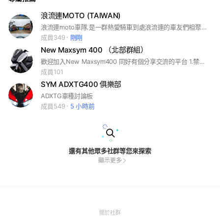
浪流連MOTO (TAIWAN)
浪流連moto車隊.是一群熱愛騎車到處浪流連的車友們相聚的地方，分享在台灣到處浪流連的每一個角落.歡迎各位車友po上你們騎車的英姿.跟美景
成員349
剛剛
New Maxsym 400 （北部群組）
歡迎加入New Maxsym400 同好有個分享交流的平台 1.禁止任何人身攻擊及使用不雅文字 2.禁止騷擾社團女性車友或與車友吵架 3.禁止發文.分享任何直播 4.禁止對發文者及留言者挑釁
成員101
SYM ADXTG400 俱樂部
ADXTG車種討論板
成員549
5 小時前
還有其他眾多社群等您來探索
顯示更多
(Open
關於社群