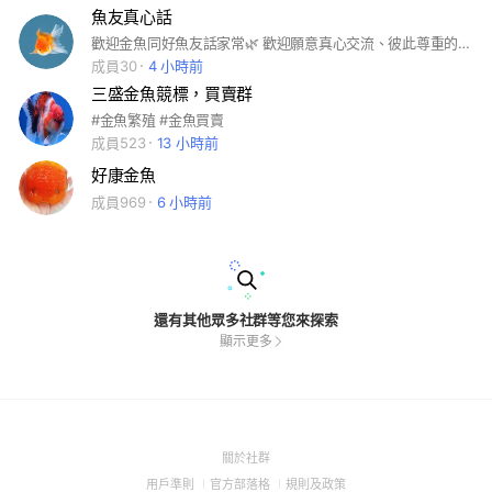
魚友真心話
歡迎金魚同好魚友話家常🌿 歡迎願意真心交流、彼此尊重的朋友加入這個社群 😊 為了讓大家都能安心分享、自在討論，本社群採取以下管理方式： 1️⃣ 本社群為 管理員邀請制，非公開聊天室 2️⃣ 新加入的朋友，請先花一點時間閱讀置頂公告與群內說明 3️⃣ 交流時請以尊重、理性為原則，避免人身攻擊、嘲諷或引戰內容 4️⃣ 若討論方向明顯偏離主題，管理員可能會適時提醒或協助調整話題 5️⃣ 若行為不適合本社群的交流氛圍，管理員將視情況調整成員名單 感謝每一位一起維護這個舒服空間的朋友 💛 也謝謝你的理解與配合！
成員30
4 小時前
三盛金魚競標，買賣群
#金魚繁殖 #金魚買賣
成員523
13 小時前
好康金魚
成員969
6 小時前
還有其他眾多社群等您來探索
顯示更多
(Open
關於社群
in
(Open
(Open
(Open
用戶準則
官方部落格
規則及政策