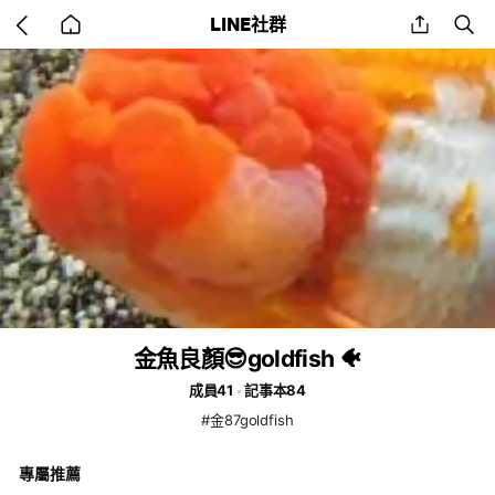
Go
share
se
LINE社群
back
to
home
金魚良顏😎goldfish 🐠
成員41
記事本84
#金87goldfish
專屬推薦