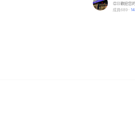
成員689
1