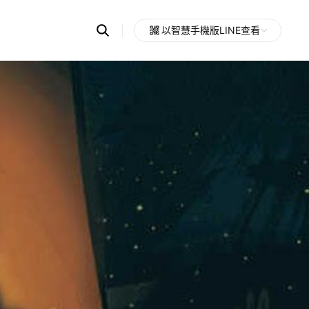
Search
以智慧手機版LINE查看
OpenChats
Open
or
search
messages
area