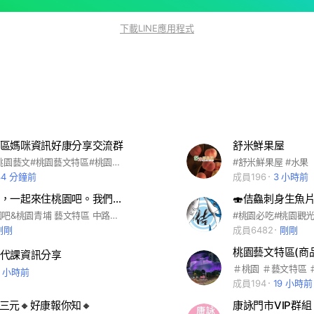
下載LINE應用程式
區媽咪資訊好康分享交流群
舒米鮮果屋
#藝文特區#桃園藝文#桃園藝文特區#桃園市藝文特區#媽咪#親子#好康#分享#情報#資訊交流#互助#贈#贈送#出售#出清#全新#二手#面交#自取#幼兒#兒童#才藝#家教#揪團#開團#團體#教育#培養#專長#品德#幼教#幼兒園#國小#國中#夏令營#冬令營#免費課程#免費活動#補習#課後輔導#安親#童裝#品牌童裝#歐美童裝#日韓童裝#小仙女#小公主#公主衣#公主鞋#
#舒米鮮果屋 #水果
34 分鐘前
成員196
3 小時前
桃園我的家，一起來住桃園吧。我們分享好吃好玩店家與房地產建案訊息
🍣佶鱻刺身生魚
一起來住桃園吧&桃園青埔 藝文特區 中路、經國、小檜溪、大業大有、龍安@我愛桃園&房地產&好吃&好玩分享&桃園地區的景觀、娛樂、風俗民情
剛剛
成員6482
剛剛
代課資訊分享
3 小時前
成員194
19 小時前
三元🔸好康報你知🔸
康詠門市VIP群組