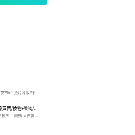
片
#桃園必吃#桃園觀光夜市#生魚片丼飯#平價#桃園生魚片#桃園平價美食#刺身#桃園刺身#桃園美食
桃園藝文特區(商品買賣/換物/徵物/揪團/代購)
＃桃園 ＃藝文特區 ＃揪團 ＃團購 ＃買賣商品