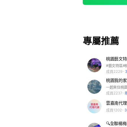
專屬推薦
桃園藝文特
成員2229
成員2237
雲嘉南代理
成員1202
🔍全聯楊梅