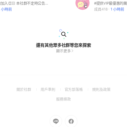
👏🏻歡迎您的加入👏🏻 本社群不定時公告特價活動 以及本店才有的限時優惠😍
#提供VIP最優惠的
4 小時前
成員418
1 小時前
還有其他眾多社群等您來探索
顯示更多
(Open
(Open
(Open
(Open
關於社群
用戶準則
官方部落格
規則及政策
in
in
in
in
(Open
服務條款
a
a
a
a
in
new
new
new
new
a
window)
window)
window)
window)
new
Go
Go
window)
to
to