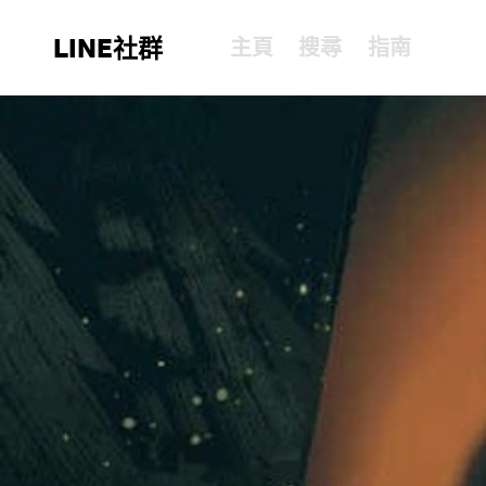
LINE社群
主頁
搜尋
指南