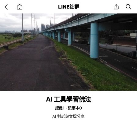
Go
share
se
LINE社群
back
to
home
AI 工具學習佛法
成員1
記事本0
AI 對話與文檔分享