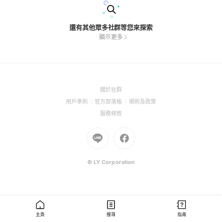
還有其他眾多社群等您來探索
顯示更多
(Open
關於社群
in
(Open
(Open
(Open
用戶準則
官方部落格
規則及政策
a
in
in
in
(Open
服務條款
new
a
a
a
in
window)
new
Go
new
Go
new
a
window)
to
window)
to
window)
new
Line
Facebook
window)
(Open
(Open
© LY Corporation
in
in
a
a
new
new
window)
window)
主頁
搜尋
指南