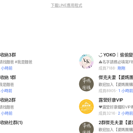
下載LINE應用程式
收納3群
◡̈ YOKO｜偷偷
#請找麵爸 #我是麵爸
3 小時前
成員7188
剛剛
收納 1群
傑克夫妻【婆媽
#我是麵爸
6 小時前
成員8905
1 小時前
收納2群
露營好康VIP
#請找麵爸
4 小時前
成員3216
2 小時前
收納社群(1)
2群傑克夫妻【婆