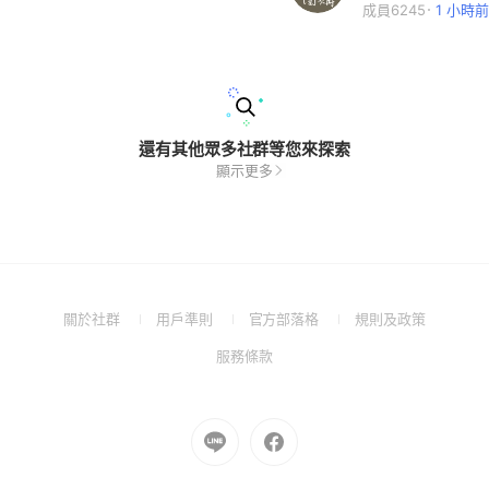
成員6245
1 小時前
還有其他眾多社群等您來探索
顯示更多
(Open
(Open
(Open
(Open
關於社群
用戶準則
官方部落格
規則及政策
in
in
in
in
(Open
服務條款
a
a
a
a
in
new
new
new
new
a
window)
window)
window)
window)
new
Go
Go
window)
to
to
Line
Facebook