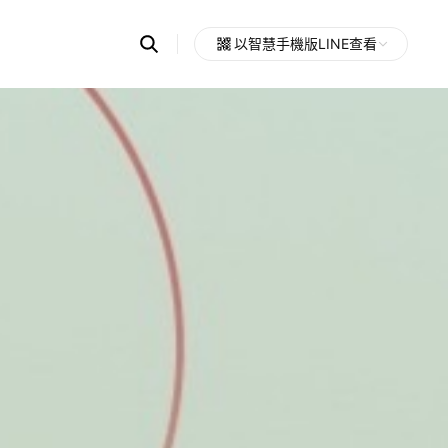
Search
以智慧手機版LINE查看
OpenChats
Open
or
search
messages
area