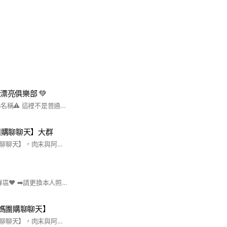
變漂亮俱樂部 💚
⚠️名字請務必填寫FB名稱⚠️ 這裡不是普通社群 👉 是讓妳慢慢變漂亮的地方 不用很瘦 也可以很好看 跟著YOKO穿 👉 直接視覺-3kg🔥 （有時候會偷偷放隱藏款😏）
團購聊聊天】大群
歡迎加入【婆媽團購聊聊天】，肉末與阿嬤分享生活中的好物、美食，讓生活更加美好與美味！社群不定期優惠團購，有空進來看看哦！
❤️露營好康鐵粉VIP專區❤️ ➡️請更換本人照片為大頭貼 ➡️名字設定為臉書名稱 ✅每週四9點好康直播好物 🔔🔔怕吵請關通知🔔🔔 #新品預告 #毒物推坑 #直播預告 #團露資訊 #搭帳教學 #到貨通知 #會員專屬活動
媽團購聊聊天】
歡迎加入【婆媽團購聊聊天】，肉末與阿嬤分享生活中的好物、美食，讓生活更加美好與美味！社群不定期優惠團購，有空進來看看哦！