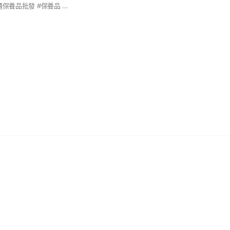
#馥聿有限公司 #專櫃保養品批發 #保養品 #小物批發 #批發 #香水批發 #香水 #彩妝 #專櫃 #美髮 #美妝 #無壓力做生意#香水代購#保養品代購#護髮代購