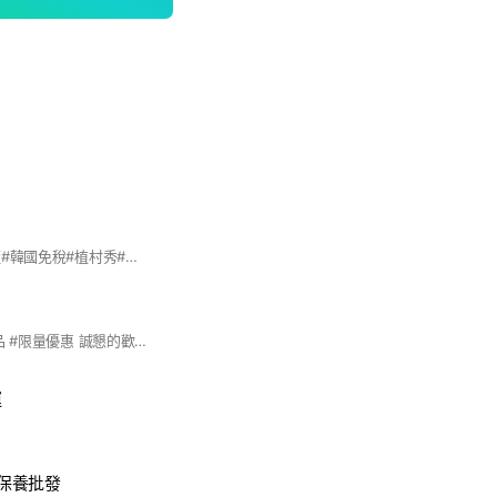
#美妝批發#台灣專櫃#韓國免稅#植村秀#品木宣言#ysl#mac#蘭蔻#雅詩蘭黛#彩妝批發#保養品批發#韓國批發#香水批發
#大量商品 #快速報品 #限量優惠 誠懇的歡迎您加入📣鼎程商品專區📣 1⃣加入第一步➡請先聯繫官方LINE@ https://lin.ee/cSrDa4A ✅上班時間平日9:00-18:00 鼎程實業有限公司 43817019
運
妝保養批發