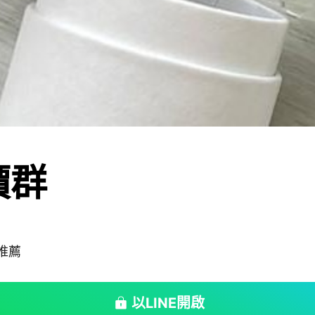
價群
物推薦
以LINE開啟