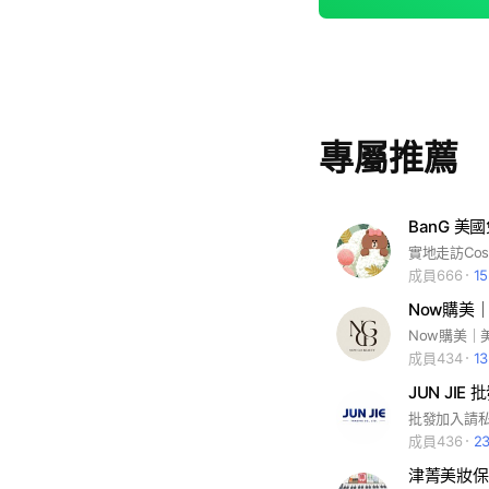
專屬推薦
BanG 美
實地走訪Cos
成員666
1
成員434
1
JUN JI
成員436
2
津菁美妝保養