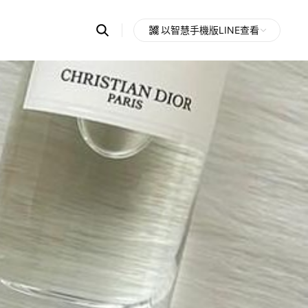
Search
以智慧手機版LINE查看
OpenChats
Open
or
search
messages
area