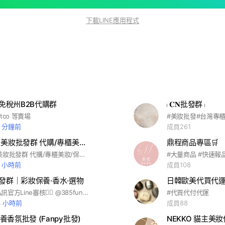
下載LINE應用程式
國免稅州B2B代購群
𓏺 𝐂𝐍批發群 𓏺
tco 等賣場
5 分鐘前
成員261
Now購美｜美妝批發群 代購/專櫃美妝/保養/香水
鼎程商品專區🛒
Now購美｜美妝批發群 代購/專櫃美妝/保養/香水 #批發 #美妝批發 #代購 #妝品 #保養品 #香水 #韓國選物 #韓國免稅 #各國免稅 #歐美代購 #台灣專櫃貨 #零售 #批發價 #團購 #韓國代購 #選品 #韓國品牌 #美妝保養品 #彩妝 #專櫃 #正貨 #美妝代購 #保養品代購 #香氛代購 #專櫃代購 #妝 #免稅店 #化妝品 #口紅 #唇膏 #唇釉 #粉餅 #打亮 #護髮 #沐浴油 #磨砂膏 #身體乳 #定妝噴霧 #髮香噴霧 #刷具 #理膚寶水 #雅詩蘭黛 #香奈兒 #潘海利根 #摩洛哥 #愛馬仕 #蘭蔻 #嬌蘭 #契爾氏 #粉底 #眼影 #腮紅 #修容 #高光 #沐浴 #克蘭詩 #植村秀 #歐舒丹 #倩碧 #品木宣言 #紀梵希 #海洋拉娜 #伊莉莎白雅頓 #資生堂 #香水代購 #香氛蠟燭 #Diptyque #CHANEL #GUCCI #Chloe #SKII #CLARINS #JoMalone #Sabon #Aesop #MAC #Loewe #YSL #TomFord #PENHALIGON'S #Moroccanoil #Profusion #Hermes #LauraMercier #Dior #Lancome #Kiehl's #GiorgioArmani #Nars #MakeUpForever #IPSA #LELABO #LaMer #AEVDA #CULIT
3 小時前
成員108
E 批發群｜彩妝保養·香水·選物
日韓歐美代買代
批發加入請私訊官方Line審核👉🏻 @385funlq #彩妝 #美妝 #保養 #香水 #髮品 #精品 #選物 #台灣專櫃貨 #海外免稅 #海外專櫃 #韓國免稅 #批發 #零售
#代買代付代運
3 小時前
成員88
香氛批發 (Fanpy批發)
NEKKO 貓主美