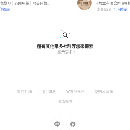
彩妝保養 | 香氛髮品 | 各國免稅 | 歐美日韓 代購批發 𝐋𝐢𝐧𝐞 𝐈𝐃 : @𝟐𝟏𝟗𝐚𝐥𝐯𝐝𝐬 加入批發請先私訊審核 #美妝批發 #彩妝批發 #保養批發 #保養品批發 #香氛批發 #香水批發 #香氛蠟燭批發 #蠟燭批發 #專櫃批發 #美妝代購 #彩妝代購 #保養代購 #保養品代購 #香氛代購 #香水代購 #香氛蠟燭代購 #蠟燭代購 #專櫃代購 #美妝 #彩妝 #保養 #保養品 #香氛 #香水 #香氛蠟燭 #蠟燭 #專櫃
 分鐘前
成員528
1 小時前
還有其他眾多社群等您來探索
顯示更多
(Open
(Open
(Open
(Open
關於社群
用戶準則
官方部落格
規則及政策
in
in
in
in
(Open
服務條款
a
a
a
a
in
new
new
new
new
a
window)
window)
window)
window)
new
Go
Go
window)
to
to