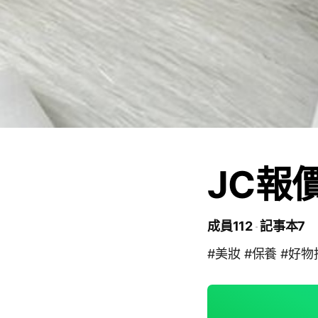
JC報
成員112
記事本7
#美妝 #保養 #好