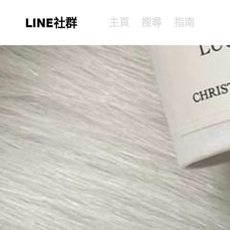
LINE社群
主頁
搜尋
指南