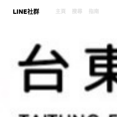
LINE社群
主頁
搜尋
指南