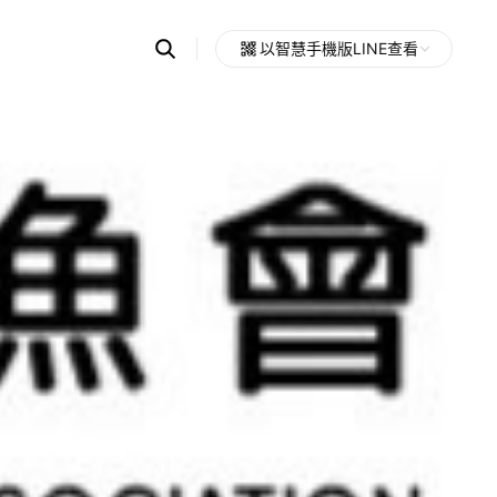
Search
以智慧手機版LINE查看
OpenChats
Open
or
search
messages
area