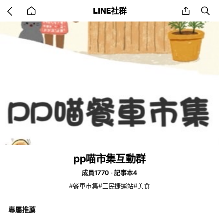
Go
share
se
LINE社群
back
to
home
pp喵市集互動群
成員1770
記事本4
#餐車市集#三民捷運站#美食
專屬推薦