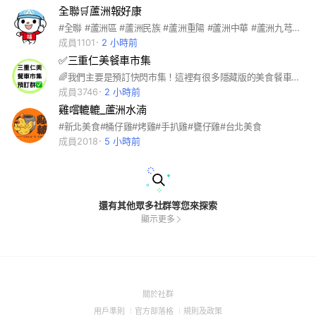
全聯🛒蘆洲報好康
#全聯 #蘆洲區 #蘆洲民族 #蘆洲重陽 #蘆洲中華 #蘆洲九芎 #蘆洲長安 #蘆洲忠孝 #蘆洲永樂 #蘆洲中山 #蘆洲民權 #三重永福 #三重中正#三重中正北
成員1101
2 小時前
✅三重仁美餐車市集
🌈我們主要是預訂快閃市集！這裡有很多隱藏版的美食餐車，歡迎連結🔗追蹤預訂。每週都會預告下週出席的餐車以及行程。🥰 地址：新北市三重區仁美街37號 場地可用時段06:00-晚上21:00 營業時段 ➡️早午餐06:00-14:00離場 ➡️晚 餐 15:00-21:00離場 ⚠️三重仁美餐車市集預訂社群版規⚠️ 1.開放兩天前記事本上架接受預訂。 2.嚴禁討論與三重仁美餐車無關的話題，警告三次將剔除社群。 3.營業時段盡量保持版面乾淨，尊重現場的朋友及營業中的訂餐權益。 4.嚴禁製造對立以及挑起傷害仇恨言語，違者直接剔除。 5.預訂餐點逾時未能取餐，敬請務必告知餐車延後或是取消，切勿輕易棄單！重大棄單者直接剔除。 6.真的美味好吃，敬請不吝分享與大家嘗試體驗！有缺失也請不吝指導賜教，我們才能更加改良進步。 以上 如有未說明的部分，未來將再增刪修改。
成員3746
2 小時前
雞嚐轆轆_蘆洲水湳
#新北美食#桶仔雞#烤雞#手扒雞#甕仔雞#台北美食
成員2018
5 小時前
還有其他眾多社群等您來探索
顯示更多
(Open
關於社群
in
(Open
(Open
(Open
用戶準則
官方部落格
規則及政策