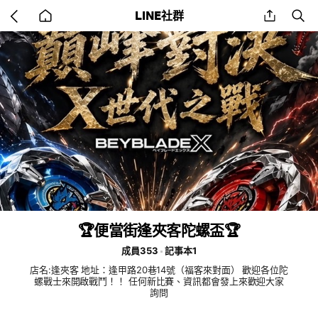
Go
share
se
LINE社群
back
to
home
🏆便當街逢夾客陀螺盃🏆
成員353
記事本1
店名:逢夾客 地址：逢甲路20巷14號（福客來對面） 歡迎各位陀
螺戰士來開啟戰鬥！！ 任何新比賽、資訊都會發上來歡迎大家
詢問