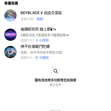
專屬推薦
BEYBLADE X 自由交易區
成員1492
剛剛
抽爆研究所 線上群🧪🦄
#最新消息 #香香配率 #優惠速報🔥
成員1123
6 小時前
神不在場戰鬥陀螺
地點：台中市中區平等街32號
成員501
18 分鐘前
還有其他眾多社群等您來探索
顯示更多