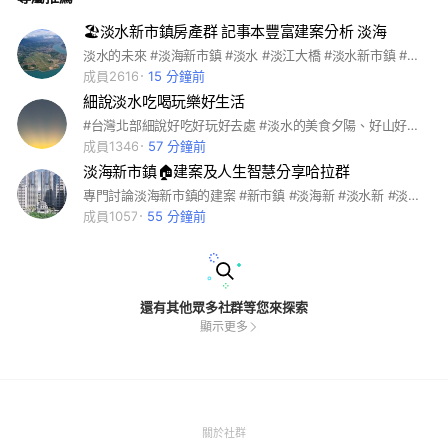
🏖淡水新市鎮房產群 記事本豐富建案分析 淡海
淡水的未來 #淡海新市鎮 #淡水 #淡江大橋 #淡水新市鎮 #新市鎮 #輕軌
成員2616
15 分鐘前
細說淡水吃喝玩樂好生活
#台灣北部細說好吃好玩好去處 #淡水的美食夕陽、好山好水、沙灘美景、大橋美景 淡水 淡水哪裡最好玩·我所愛淡水:好吃、好喝、好玩、好樂、分享當地資訊 ✳️版規： 這裡不談政治、環保議題選舉、不討論不準PO文股票、借貸相關等議題⋯ 台灣最美最愛的淡水 淡水世界人都愛我 淡水的美,需要您我大家都可以參與 歡迎大家在此社團群組一起分享 新北台北淡水的點點滴滴 共同努力共創美麗紀錄分一淡水的文化藝術旅遊在地生活 只要是北區新北台北淡水等地區、包含北投、關渡、八里、三芝、金山北海岸⋯等週邊區域的大小事,都等著您我一起來發掘寫美好時光與回憶 任何有關新北淡水、八里、三芝、金山等好地方好吃美味料理都歡迎 到來一起分享討論噢！ 這裡不談政治、環保議題選舉、不討論不準PO文股票、借貸相關等議題⋯
成員1346
57 分鐘前
淡海新市鎮🏠建案及人生智慧分享哈拉群
專門討論淡海新市鎮的建案 #新市鎮 #淡海新 #淡水新 #淡海新市鎮 #建案 #智慧
成員1057
55 分鐘前
還有其他眾多社群等您來探索
顯示更多
(Open
關於社群