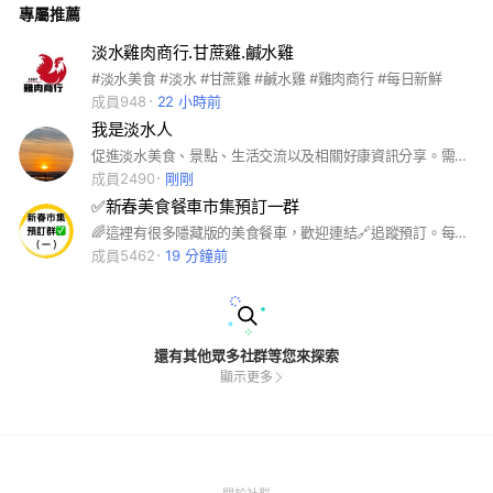
專屬推薦
風 / 泰式酸辣 Step 5｜佐料選擇 蒜泥／辣椒
淡水雞肉商行.甘蔗雞.鹹水雞
#淡水美食 #淡水 #甘蔗雞 #鹹水雞 #雞肉商行 #每日新鮮
成員948
22 小時前
我是淡水人
促進淡水美食、景點、生活交流以及相關好康資訊分享。需要邀請密碼才能加入，可以詢問在群裡的好友！
成員2490
剛剛
✅新春美食餐車市集預訂一群
🌈這裡有很多隱藏版的美食餐車，歡迎連結🔗追蹤預訂。每週都會預告下週出席的餐車以及行程。🥰 ⚠️新春預訂社團版規⚠️ 1.開放兩天前記事本上架接受預訂。 2.嚴禁討論與新春餐車無關的話題，警告三次將剔除社團。 3.營業時段盡量保持版面乾淨，尊重現場朋友及營業中的餐車權益。 4.嚴禁製造對立以及挑起傷害仇恨言語，違者直接剔除。 5.預訂餐點逾時未能取餐，敬請務必告知餐車延後或是取消，切勿輕易棄單！重大棄單者直接剔除。 6.真的美味好吃，敬請不吝分享與大家嘗試體驗！有缺失也請不吝指導賜教，我們才能更加改良進步。 以上 如有未說明的部分，未來將再增刪修改。
成員5462
19 分鐘前
還有其他眾多社群等您來探索
顯示更多