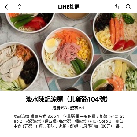
Go
share
se
LINE社群
back
to
home
淡水陳記涼麵（北新路104號）
成員156
記事本3
陳記涼麵 購買方式 Step 1｜份量選擇 一般份量 / 加麵 (+10) St
ep 2｜精選配菜 (選四種) 每增選一種配菜 (+10) Step 3｜豪華
主食 (五選一) 經典風味：火腿、鮮蝦、舒肥雞胸（80元） 每增
選一種主菜(+30) 頂級海陸：鴨肉、煙燻鮭魚（110元） 每增選
一種主菜(+50) Step 4｜特調醬汁 (三選一) 傳統芝麻 / 柚香和