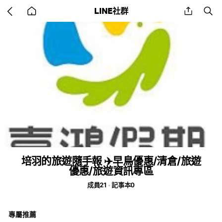
Go
share
se
LINE社群
back
to
home
培羽的旅遊隨手報 ✈️早鳥優惠/清倉/旅遊
優惠/旅遊資訊專區
成員21
記事本0
專屬推薦