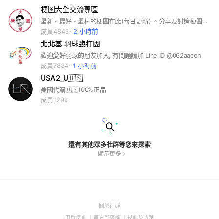
梗圖大全交流專區
最新、最好、最棒的梗圖在此(每日更新) 。分享及討論梗圖交流！ 輕鬆歡樂一下！
成員4849
2 小時前
北北基 羽球臨打團
歡迎愛好羽球的朋友加入, 有問題請加 Line ID @062aaceh
成員7834
1 小時前
USA2_U🇺🇸
美國代購🇺🇸100%正品
成員1299
還有其他眾多社群等您來探索
顯示更多
(Open
關於社群
in
(Open
(Open
(Open
用戶準則
官方部落格
規則及政策