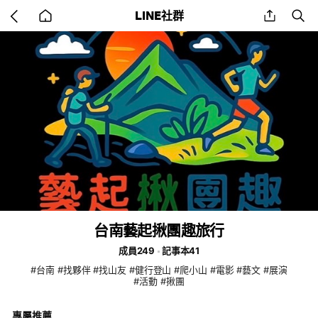
Go
share
se
LINE社群
back
to
home
台南藝起揪團趣旅行
成員249
記事本41
#台南 #找夥伴 #找山友 #健行登山 #爬小山 #電影 #藝文 #展演
#活動 #揪團
專屬推薦