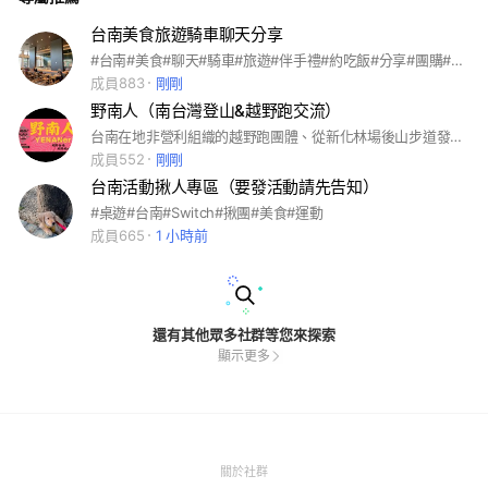
台南美食旅遊騎車聊天分享
#台南#美食#聊天#騎車#旅遊#伴手禮#約吃飯#分享#團購#餐廳
成員883
剛剛
野南人（南台灣登山&越野跑交流）
台南在地非營利組織的越野跑團體、從新化林場後山步道發起三進火燒腳、以南台灣大小百岳等越野山區為訓練場域、跑向全台灣、奔向全世界🏃👍💫 ▪️IG專頁： https://www.instagram.com/yenaner20250705/ ▪️FB粉專： https://www.facebook.com/groups/yenaner2025
成員552
剛剛
台南活動揪人專區（要發活動請先告知）
#桌遊#台南#Switch#揪團#美食#運動
成員665
1 小時前
還有其他眾多社群等您來探索
顯示更多
(Open
關於社群