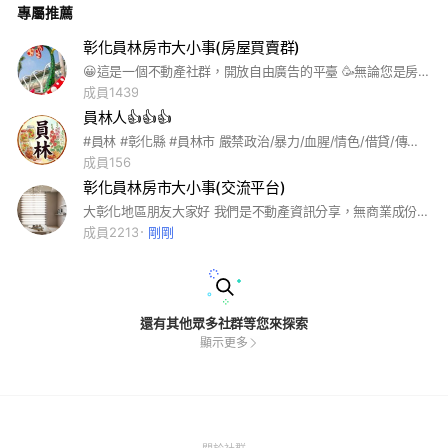
專屬推薦
市場的小吃攤有素食、小籠包、蒸餃、滷味、東山鴨頭、鱟殼炒
蚵仔麵、拉仔麵、蚵仔煎、平價日本料理、鵝肉攤、圓仔冰、冷
熱飲……等，多元小吃吸引各種年齡層次的顧客，帶動第一市場
彰化員林房市大小事(房屋買賣群)
的活絡。每當晚餐至宵夜時刻，只見週邊車水馬龍，人潮擁擠穿
😀這是一個不動產社群，開放自由廣告的平臺 🥳無論您是房仲業者，建商代銷，屋主自售，都歡迎您在群組裡廣告刊登（完全免費） 🥰買房新手或有不動產交易相關資識歡迎到社群交流
梭在各個攤位上，品嚐各式小吃，是員林市街中心入夜後最熱鬧
成員1439
的地方。 市場辦公室048320332
員林人👍👍👍
#員林 #彰化縣 #員林市 嚴禁政治/暴力/血腥/情色/借貸/傳銷/不實/漫罵/恐嚇 違者必刪 嚴重必踢 管理員有權得不經告知 刪文或強制退群
成員156
彰化員林房市大小事(交流平台)
大彰化地區朋友大家好 我們是不動產資訊分享，無商業成份，單純分享😃😃😃😃😃 現在的房子很貴，怎麼選擇才是我們的夢想好屋呢？👍👍👍👍👍 讓我們在這裡一起努力學習，歡迎大家分享 #不動產學習#購屋學習#不動產投資分享#買賣不動產常識與知識分享#裝修分享#老房子分享
成員2213
剛剛
還有其他眾多社群等您來探索
顯示更多