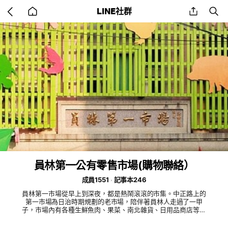
Go
share
se
LINE社群
back
to
home
員林第一公有零售市場(購物聯絡）
成員1551
記事本246
員林第一市場從早上到深夜，都是熱鬧滾滾的市集。中正路上的
第一市場為日治時期規劃的老市場，陪伴著員林人走過了一甲
子，市場內有各種生鮮魚肉、果菜、南北雜貨、日用品商店等，
以早市為主；市場外圍則是熱鬧商圈，攤販一天二班輪流進駐，
早上以衣物飾品、小點心為主，下午則由小吃攤取而代之。第一