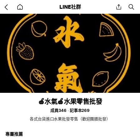
Go
share
se
LINE社群
back
to
home
🍎水氣🍎水果零售批發
成員346
記事本269
各式台貨進口水果批發零售（歡迎團膳批發）
專屬推薦