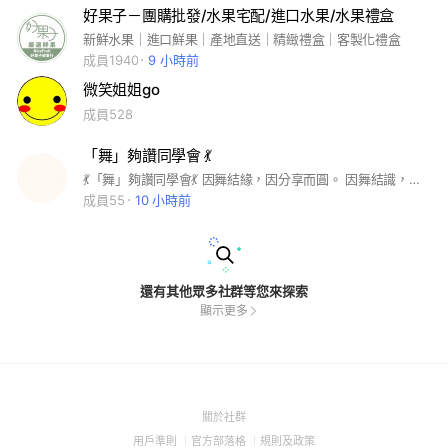
好果子－團購批發/水果宅配/進口水果/水果禮盒
新鮮水果｜進口鮮果｜產地直送｜精緻禮盒｜客製化禮盒
成員1940
9 小時前
微笑姐姐go
成員528
「舞」夠讚同學會 💃
💃「舞」夠讚同學會💃 因舞結緣，因分享而圓。 因舞結識，一起共好！ 有夠讚的朋友， 有夠讚的好物， 有夠讚的情誼。 一起分享生活、 一起發現好物、 一起省錢比價、 一起避雷防詐、 一起分享健康、 一起熱心公益、 一起聊天歡笑、 一起相聚聯誼。 希望大家因為相識而成為朋友， 因為互助而更加信任， 因為分享而讓生活更美好。 這裡不只是社群， 更是一個充滿歡笑、互助、信任與溫暖的大家庭。❤️ 💝 社群精神 分享不藏私｜互助不旁觀 省錢更省心｜共好更幸福 🌸 溫馨提醒 本社群採推薦邀請制， 需由現有成員推薦加入， 讓我們一起守護這份信任、情誼與「舞」夠讚的精神。
成員55
10 小時前
還有其他眾多社群等您來探索
顯示更多
(Open
關於社群
in
(Open
(Open
(Open
用戶準則
官方部落格
規則及政策