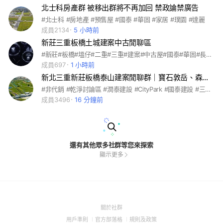
北士科房產群 被移出群將不再加回 禁政論禁廣告
#北士科 #房地產 #預售屋 #國泰 #華固 #家居 #璞園 #達麗
成員2134
5 小時前
新莊三重板橋土城建案中古閒聊區
#新莊#板橋#塭仔#二重#三重#建案#中古屋#國泰#華固#長虹#冠德#國美#itower#宏匯#只踢二重王#再幫我想#兔兔這麼可愛怎麼可以踢兔兔
成員697
1 小時前
新北三重新莊板橋泰山建案閒聊群｜寶石敦岳、森觀、凱越豐汎、星河帝寶、當代帝寶、暉騰昕
#非代銷 #乾淨討論區 #潤泰建設 #CityPark #國泰建設 #三井不動產 #國泰旭 #國泰朋 #國泰田 #國泰雍萃 #國泰蒔美 #國泰悅 #國泰上城 #國泰民樂 #國泰豐碩 #中原站 #橋和站 #李祖原 #板南置業 #海悅 #副都心 #中永和 #中和 #永和 #頂溪大苑 #永豐邑 #社宅 #公園宅 #景觀宅 #遠雄左岸 #中和左岸 #中和工業區 #連城路 #板南路 #遠東工業園區 #遠東世紀廣場 #國泰三重 #國泰和河 #潤泰捷六 #LALAPORT #板南置業 #三重置業 #金質獎 #忠孝路 #新北大道 #174地號 #李文勝 #大都會公園 #River #RiverPark #RP #River Park #新聯陽 #新高創 #甲山林 #創意家 #連開 #A2A #三重站 #機捷 #金華置業 #三井 #建國 #訂單分享 #價格分享 #擎天峰和 茂德 #寶佳 #興富發 #遠雄 #寶石睿岳 #聯上琚川 #鼎藏豐碩 #公園YOYO #公園66 #宏國 #華固 #築億 #Alfa Safe #元利 #欣巴巴 #水岸 #新美齊 #寶佳 #茂德 #愛山林 #敦美集。#海悅 #預售屋 #宏盛水悅 #meta #meta park #竹城中洲 #國泰meta #國泰meta park #百俊吾双 #金林梧境 #新聯陽 #銀新未來城 #晴空大地 #仁仰璞永 #roborock #南京阿曼 #自由綠洲 #日初不老莊園 #甲山林 #中山麗池 #橋科大極 #首泰大喆 #美麗上城 #都廳大院 #市政官邸 #淡海新建案 #信義代銷 #巴黎公寓 #大璽 #是東騰 #陸江澐莊 #好風采 #永鼎帝京 #華誼信義 #新高創 #鴻承知青 #新理想 #上城捷座 #和築好好窩 #頤昌松琚 #巴黎花都 #宏道仁滙 #華固織幸 #環泥水澐 #華固慕川 #寶石承岳 #皇鼎心莊
成員3496
16 分鐘前
還有其他眾多社群等您來探索
顯示更多
(Open
關於社群
in
(Open
(Open
(Open
用戶準則
官方部落格
規則及政策