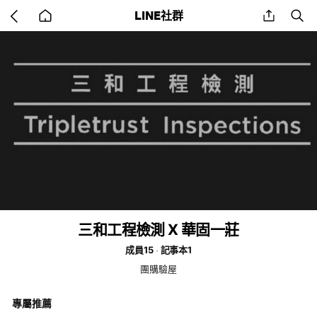
Go
share
se
LINE社群
back
to
home
三和工程檢測 X 華固一莊
成員15
記事本1
團購驗屋
專屬推薦