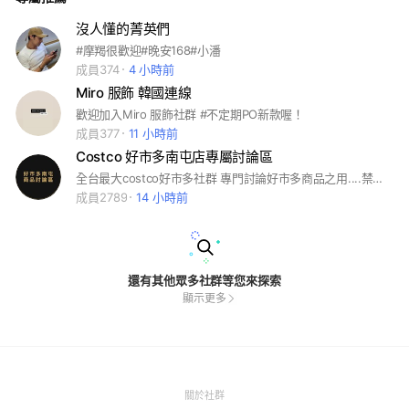
沒人懂的菁英們
#摩羯很歡迎#晚安168#小潘
成員374
4 小時前
Miro 服飾 韓國連線
歡迎加入Miro 服飾社群 #不定期PO新款喔！
成員377
11 小時前
Costco 好市多南屯店專屬討論區
全台最大costco好市多社群 專門討論好市多商品之用....禁止分購、代購、團購、割愛文任何一切交易 。#好市多北投 #好市多內湖 #好市多新莊 #好市多汐止 #好市多中和 #好市多桃園南崁 #好市多桃園中壢 #好市多新竹 #好市多北台中 #好市多南屯 #好市多嘉義 #好市多台南 #好市多大順 （北高雄） #好市多中華（高雄）#好市多黑鑽卡 #costco
成員2789
14 小時前
還有其他眾多社群等您來探索
顯示更多
(Open
關於社群