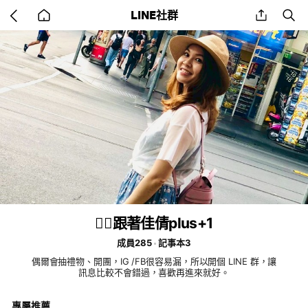
Go
share
se
LINE社群
back
to
home
💁‍♀️跟著佳倩plus+1
成員285
記事本3
偶爾會抽禮物、開團，IG /FB很容易漏，所以開個 LINE 群，讓
訊息比較不會錯過，喜歡再進來就好。
專屬推薦