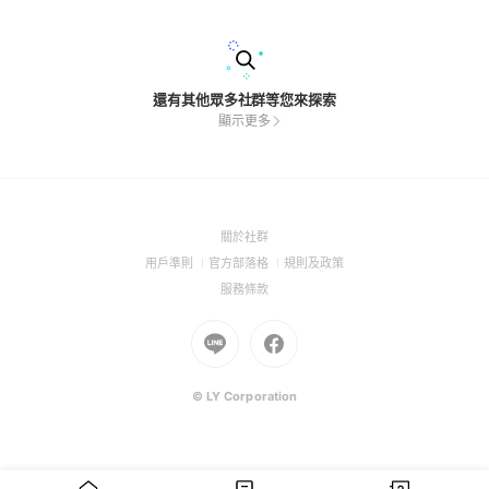
還有其他眾多社群等您來探索
顯示更多
(Open
關於社群
in
(Open
(Open
(Open
用戶準則
官方部落格
規則及政策
a
in
in
in
(Open
服務條款
new
a
a
a
in
window)
new
Go
new
Go
new
a
window)
to
window)
to
window)
new
Line
Facebook
window)
(Open
(Open
© LY Corporation
in
in
a
a
new
new
window)
window)