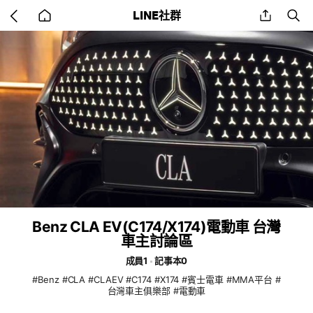
Go
share
se
LINE社群
back
to
home
Benz CLA EV(C174/X174)電動車 台灣
車主討論區
成員1
記事本0
#Benz #CLA #CLAEV #C174 #X174 #賓士電車 #MMA平台 #
台灣車主俱樂部 #電動車