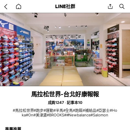
Go
share
se
LINE社群
back
to
home
馬拉松世界-台北好康報報
成員1247
記事本10
#馬拉松世界#跑步#運動#半馬#全馬#跑鞋#補給品#亞瑟士#Ho
ka#On#美津濃#BROOKS##Newbalance#Salomon
專屬推薦