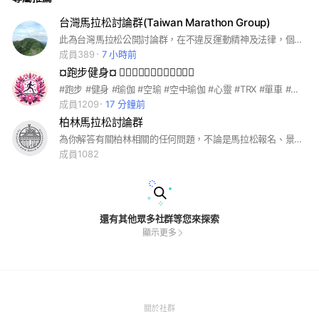
台灣馬拉松討論群(Taiwan Marathon Group)
此為台灣馬拉松公開討論群，在不違反運動精神及法律，個人隱私的情況下，任何路跑活動推廣，訓練方法皆可以討論，討論時請注意網路禮儀，任何攻擊抹黑行為一概退群處理
成員389
7 小時前
¤跑步健身¤ 🏃‍♂🏃‍♀🏋‍♀🏋‍♂🚴‍♀🚴‍♂
#跑步 #健身 #瑜伽 #空瑜 #空中瑜伽 #心靈 #TRX #單車 #自行車 #公路車 #登山車 #KOM #馬拉松 #Marathon #馬拉松世界 #MarathonsWorld #半馬 #全馬 #超馬 #星光馬 #女子馬 #游泳 #登山 #健行 #溯溪 #單攻 #百岳 #重訓 #有氧 #無氧 #間歇 #跑團 #LSD #飲控 #減肥 #健康餐 #美食 #睡眠 #鎮西堡 #台北馬 #萬金石馬 #田中馬 #太魯閣馬 #古都馬 #高雄馬 #渣打馬 #富邦馬 #國道馬 #TAISHIN #台新馬 #台新女子馬 #台新女子路跑 #KOM #三鐵 #三項鐵人 #Nike #Adidas #ASICS #Hoka #NewBalance #PUMA #ON #Salomon #Compressport #Garmin #佳明 #COROS #Suunto #InBody #東京馬 #名古屋馬 #路跑 #跑路 #潛水 #露營 #野營 #籃球 #羽球 #雙北#台北#台北市#台北人#新北#新北市#新北人#基隆#基隆市#基隆人#桃園#桃園市#桃園人#中壢#中壢人#內壢#內壢人#宜蘭#宜蘭市#宜蘭人#花蓮#花蓮市#花蓮人#花東#台東#台東市#台東人#新竹#新竹市#新竹人#竹北#竹北人#中部#北部#南部#台中#台中市#台中人#彰化#彰化市#彰化人#西屯#北屯#南屯#白沙屯#大甲#大甲媽#嘉義#嘉義人#台南#台南人#高雄#高雄人#屏東#屏東人#綠島#媽祖#金門#小琉球#蘭嶼#澎湖#澎湖人 #減脂#增肌#減重#增重
成員1209
17 分鐘前
柏林馬拉松討論群
為你解答有關柏林相關的任何問題，不論是馬拉松報名、景點規劃、美食以及隱藏在巷弄裡的酒吧⋯(入群問題必填） #柏林 #柏林馬拉松 #跑旅 #馬拉松 #跑步
成員1082
還有其他眾多社群等您來探索
顯示更多
(Open
關於社群