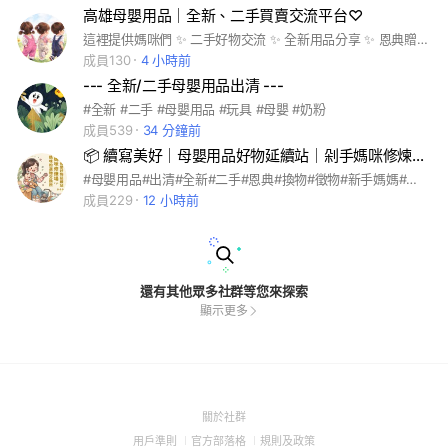
高雄母嬰用品｜全新、二手買賣交流平台♡
這裡提供媽咪們 ✨ 二手好物交流 ✨ 全新用品分享 ✨ 恩典贈送平台 📌 社團宗旨 讓每一樣寶寶用品都能被好好使用 也讓媽咪們更輕鬆育兒💕 📍加入前請務必詳閱版規 維護良好交易環境，謝謝大家配合🤍 💗 一起打造安心又溫暖的母嬰交流空間 🐻✨
成員130
4 小時前
--- 全新/二手母嬰用品出清 ---
#全新 #二手 #母嬰用品 #玩具 #母嬰 #奶粉
成員539
34 分鐘前
📦 續寫美好｜母嬰用品好物延續站｜剁手媽咪修煉場｜新手媽咪的選物交換所✨
#母嬰用品#出清#全新#二手#恩典#換物#徵物#新手媽媽#新手爸爸#母嬰交流#尿布#濕紙巾#玩具#寶寶衣服#嬰兒用品#禁廣告禁詐騙禁分潤連結#友善溫暖#愛心循環 ✨除違法之物之外，只要妳（你）想賣就能賣✨ 🩰慢慢起步中，一起進來營造美好的交易環境🧸
成員229
12 小時前
還有其他眾多社群等您來探索
顯示更多
(Open
關於社群
in
(Open
(Open
(Open
用戶準則
官方部落格
規則及政策