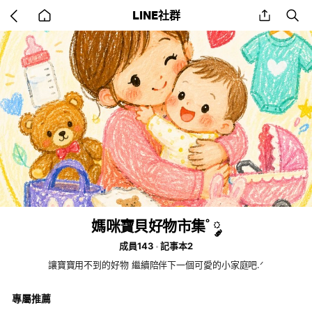
Go
share
se
LINE社群
back
to
home
媽咪寶貝好物市集˚ ༘
成員143
記事本2
讓寶寶用不到的好物 繼續陪伴下一個可愛的小家庭吧.ᐟ
專屬推薦