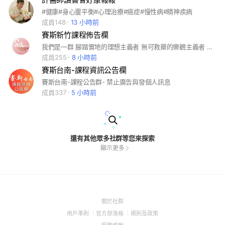
#健康#身心靈平衡#心理治療#癌症#慢性病#精神疾病
成員148
13 小時前
賽斯新竹課程佈告欄
我們是一群 腳踏實地的理想主義者 無可救藥的樂觀主義者 來地球出差旅遊學習考察兼玩耍的實習神明
成員255
8 小時前
賽斯台南-課程資訊公告欄
賽斯台南-課程公告群- 禁止廣告與發個人訊息
成員337
5 小時前
還有其他眾多社群等您來探索
顯示更多
(Open
關於社群
in
(Open
(Open
(Open
用戶準則
官方部落格
規則及政策
a
in
in
in