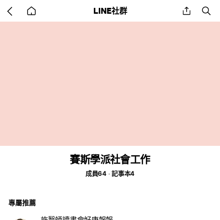
Go
share
se
LINE社群
back
to
home
賽斯學派社會工作
成員64
記事本4
專屬推薦
許醫師讀書會好康報報