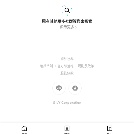
還有其他眾多社群等您來探索
顯示更多
(Open
關於社群
in
(Open
(Open
(Open
用戶準則
官方部落格
規則及政策
a
in
in
in
(Open
服務條款
new
a
a
a
in
window)
new
Go
new
Go
new
a
window)
to
window)
to
window)
new
Line
Facebook
window)
(Open
(Open
© LY Corporation
in
in
a
a
new
new
window)
window)