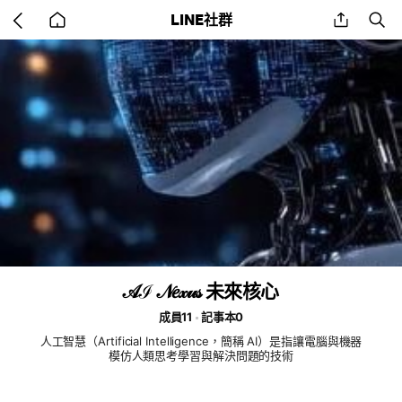
Go
share
se
LINE社群
back
to
home
𝒜ℐ 𝒩𝑒𝓍𝓊𝓈 未來核心
成員11
記事本0
人工智慧（Artificial Intelligence，簡稱 AI）是指讓電腦與機器
模仿人類思考學習與解決問題的技術