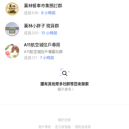
菓林餐車市集預訂群
成員436
8 小時前
菓林小胖子 現貨群
成員200
13 小時前
A11航空城住戶專用
A11航空城住戶專屬社群
成員121
7 小時前
還有其他眾多社群等您來探索
顯示更多
(Open
關於社群
in
(Open
(Open
(Open
用戶準則
官方部落格
規則及政策