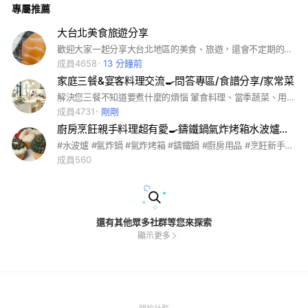
專屬推薦
大台北美食旅遊分享
歡迎大家一起分享大台北地區的美食、旅遊，還會不定期的舉辦聚餐哦~!
成員4658
13 分鐘前
家庭三餐&宴客料理交流🍳問答專區/食譜分享/家常菜
解決您三餐不知道要煮什麼的煩惱 葷食料理、當季蔬菜、用簡易的方式烹調！ #烹飪 #料理 #食譜 #晚餐 #宵夜 #美食
成員4731
剛剛
廚房烹飪親手料理超有愛🍳鑄鐵鍋氣炸烤箱水波爐🥗🐔🥩🍻
#水波爐 #氣炸鍋 #氣炸烤箱 #鑄鐵鍋 #廚房用品 #烹飪新手 #愛料理 #愛烘焙 #愛妻便當 #手作料理 #餐廳菜色自己做 #烤全雞 #烤戰斧牛排 #小學生下午點心 #烤香魚 #銅鍋 #烤麵包 #homebaker #stayhome
成員560
還有其他眾多社群等您來探索
顯示更多