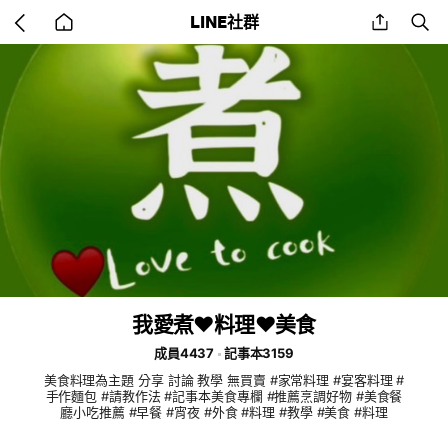
Go
share
se
LINE社群
back
to
home
我愛煮♥️料理♥️美食
成員4437
記事本3159
美食料理為主題 分享 討論 教學 無買賣 #家常料理 #宴客料理 #
手作麵包 #請教作法 #記事本美食專欄 #推薦烹調好物 #美食餐
廳小吃推薦 #早餐 #宵夜 #外食 #料理 #教學 #美食 #料理