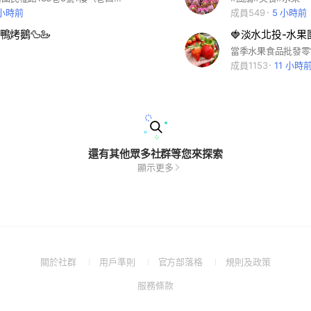
 小時前
成員549
5 小時前
烤鵝🦆🦢
🍓淡水北投-水果
成員1153
11 小時
還有其他眾多社群等您來探索
顯示更多
(Open
(Open
(Open
(Open
關於社群
用戶準則
官方部落格
規則及政策
in
in
in
in
(Open
服務條款
a
a
a
a
in
new
new
new
new