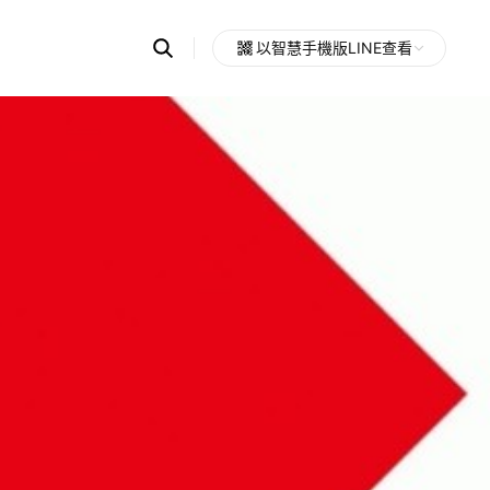
Search
以智慧手機版LINE查看
OpenChats
Open
or
search
messages
area