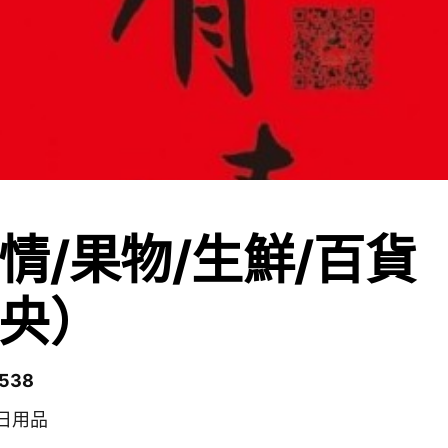
情/果物/生鮮/百貨
央）
538
活日用品