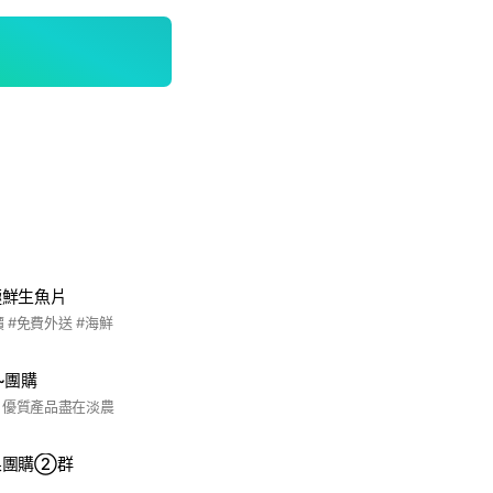
極鮮生魚片
價 #免費外送 #海鮮
~團購
 優質產品盡在淡農
果團購②群