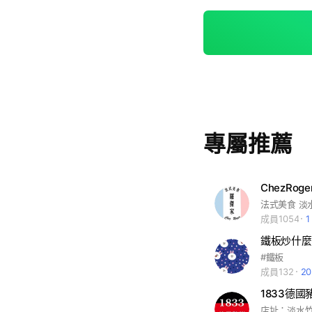
專屬推薦
法式美食 淡
成員1054
鐵板炒什麼
#鐵板
成員132
2
1833德國