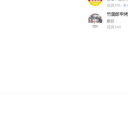
成員316
4
竹圍郎甲烤鴨
歡迎
成員348