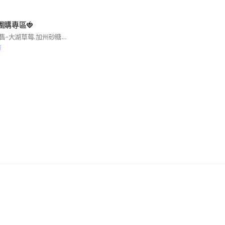
團購專區🍓
當季水果食品批發零售-大湖草莓.加州砂糖橘.大樹玉荷包.南投糯米荔枝.枋寮愛文芒果.拉拉山水蜜桃.卓蘭新興梨.甘露梨.台東大目釋迦.麻豆文旦.紫樽百香果.鳳梨釋迦.智利甜桃.海運櫻桃.韓國麝香葡萄.秘魯無籽葡萄.阿露絲哈密瓜.紅龍果.雙色火龍果
前