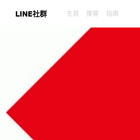
LINE社群
主頁
搜尋
指南