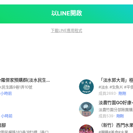
以LINE開啟
下載LINE應用程式
ChezRoger羅傑家預購群(淡水民生路9巷1弄10號）
「淡水郭大哥」
水民生路9巷1弄10號
#淡水 #生魚片 #平
1 小時前
成員2693
剛剛
淡農竹圍GO好康
淡農竹圍分部揪團購
0 小時前
成員539
剛剛
豬腳
（新竹）西門水
店址：淡水竹圍民權路183巷3號1樓（巷口是美地窗簾與99家具名床館），歡迎前來外帶品嚐道地的爐烤德國豬腳、BBQ烤雞翅、手工法式鹹派、與大小朋友都喜歡的焗烤通心麵。
#團購#美食#水果