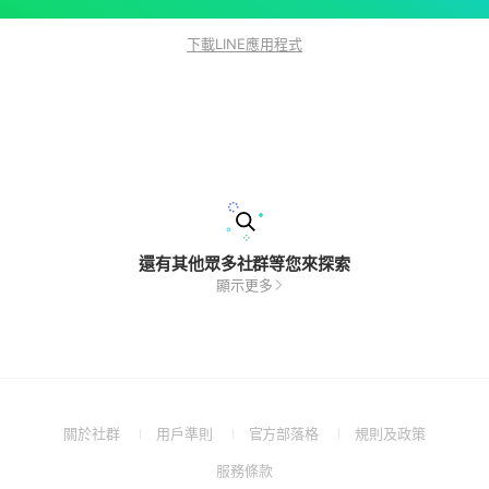
下載LINE應用程式
還有其他眾多社群等您來探索
顯示更多
(Open
(Open
(Open
(Open
關於社群
用戶準則
官方部落格
規則及政策
in
in
in
in
(Open
服務條款
a
a
a
a