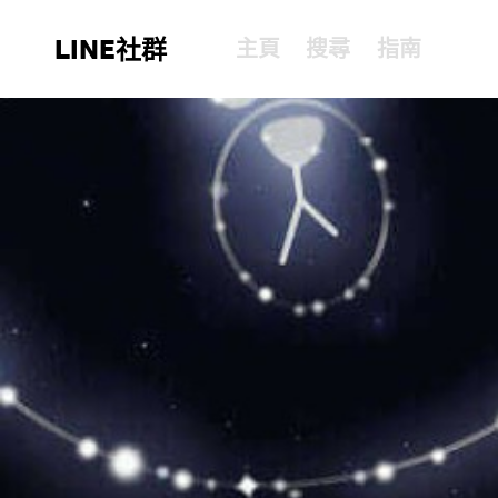
LINE社群
主頁
搜尋
指南