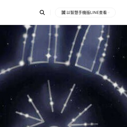
Search
以智慧手機版LINE查看
OpenChats
Open
or
search
messages
area