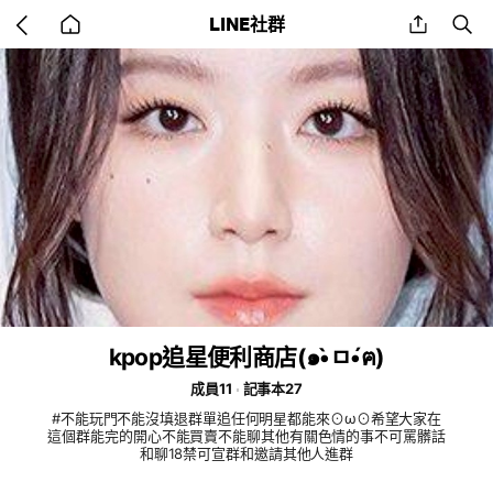
Go
share
se
LINE社群
back
to
home
kpop追星便利商店(๑•̀ㅁ•́ฅ)
成員11
記事本27
#不能玩門不能沒填退群單追任何明星都能來⊙ω⊙希望大家在
這個群能完的開心不能買賣不能聊其他有關色情的事不可罵髒話
和聊18禁可宣群和邀請其他人進群