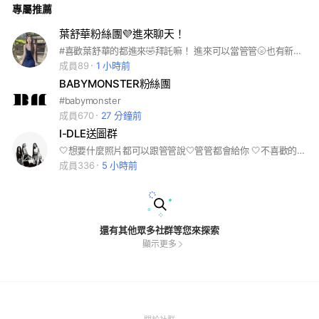
專屬推薦
葉舒華粉絲團💜進來聊天！
#喜歡葉舒華的都進來🤣拜託嘛！ 進來可以當管管🌝也有新人禮物喔🌚 現在非常缺人😭你進來嗎🫵 進來不要不禮貌喔！ 拜託拜託🙏🙏👉👈👉👈進來吧！
成員89
1 小時前
BABYMONSTER粉絲團
#babymonster
成員670
27 分鐘前
I-DLE送圖群
🤍想要什麼照片都可以跟管管說🤍管管都會給你 🤍不喜歡的成員不能罵🤍 🤍不接收❌紅人粉❌抖炮 🤍請遵守群組規定，第一次警告‼️第三次直接退出 🤍管管們都很溫柔🤍如果還有問題直接私訊管管IG: @min.ne0605 ‼️我幫你處理‼️ 🤍不要玩門（拜託了 💕其他的規定進來就知道了💕 🤍退群要寫退群單！ 🤍想要更了解女娃的話，我們也有測驗卷可以寫喔！ 🤍宣群只能三次呦 🤍還在等什麼？快點進來吧！ 🤍管管敬上
成員336
5 小時前
還有其他眾多社群等您來探索
顯示更多