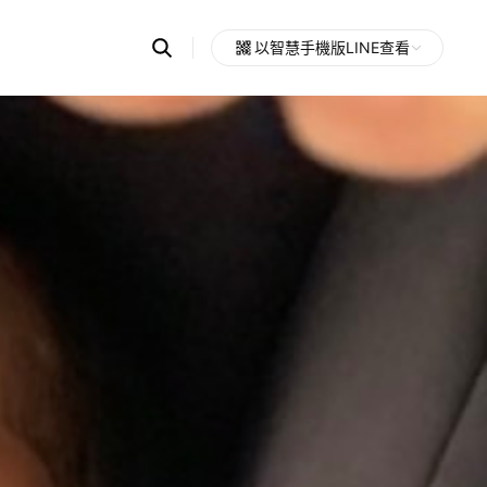
Search
以智慧手機版LINE查看
OpenChats
Open
or
search
messages
area