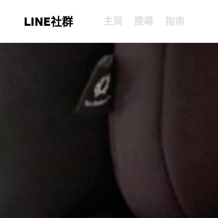
LINE社群
主頁
搜尋
指南