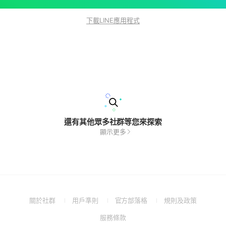
下載LINE應用程式
還有其他眾多社群等您來探索
顯示更多
(Open
(Open
(Open
(Open
關於社群
用戶準則
官方部落格
規則及政策
in
in
in
in
(Open
服務條款
a
a
a
a