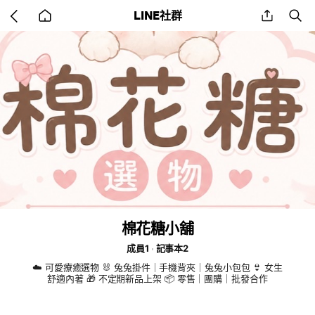
Go
share
se
LINE社群
back
to
home
棉花糖小舖
成員1
記事本2
☁️ 可愛療癒選物 🐰 兔兔掛件｜手機背夾｜兔兔小包包 👙 女生
舒適內著 🎁 不定期新品上架 📦 零售｜團購｜批發合作