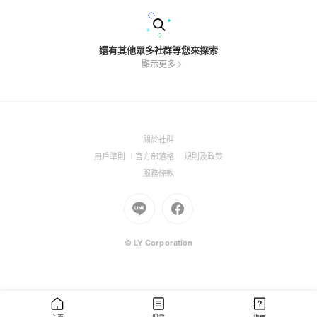
還有其他眾多社群等您來探索
顯示更多
(Open
關於社群
in
(Open
(Open
(Open
用戶準則
官方部落格
規則及政策
a
in
in
in
(Open
服務條款
new
a
a
a
in
window)
new
Go
new
Go
new
a
window)
to
window)
to
window)
new
Line
Facebook
window)
(Open
(Open
© LY Corporation
in
in
a
a
new
new
window)
window)