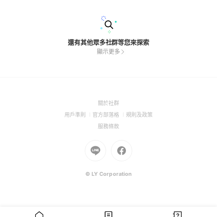
讓藥師們陪大家一起把健康變簡單！購物流程都在記事本中，不
清楚或想了解更多產品使用方式都歡迎私訊小幫手協助📩
還有其他眾多社群等您來探索
顯示更多
(Open
關於社群
in
(Open
(Open
(Open
用戶準則
官方部落格
規則及政策
a
in
in
in
(Open
服務條款
new
a
a
a
in
window)
new
Go
new
Go
new
a
window)
to
window)
to
window)
new
Line
Facebook
window)
(Open
(Open
© LY Corporation
in
in
a
a
new
new
window)
window)