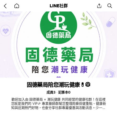
Go
share
se
LINE社群
back
to
home
固德藥局陪您潮玩健康💊🥼
成員3
記事本0
歡迎加入由 固德藥局 × 潮玩健康 共同經營的健康社群！在這裡
您就是我們的 VIP🎉 專業藥師群幫您整理用藥保健重點、健康新
知與近期熱門好物，也會分享社群專屬優惠與活動消息。少一點
爬文踩雷，多一點聰明顧健康，讓健康也可以很潮、很好懂✨️ 有
健康疑問、好物心得或想了解的主題，都歡迎在群組留言聊聊，