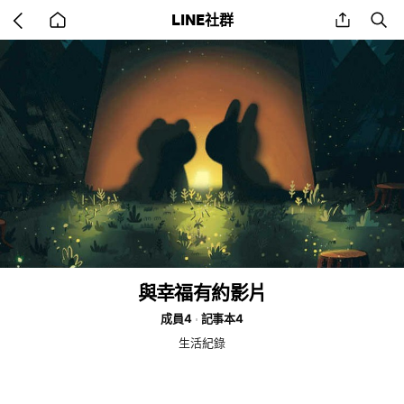
Go
share
se
LINE社群
back
to
home
與幸福有約影片
成員4
記事本4
生活紀錄