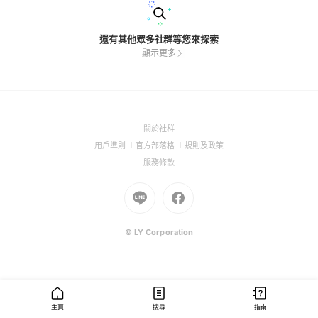
還有其他眾多社群等您來探索
顯示更多
(Open
關於社群
in
(Open
(Open
(Open
用戶準則
官方部落格
規則及政策
a
in
in
in
(Open
服務條款
new
a
a
a
in
window)
new
Go
new
Go
new
a
window)
to
window)
to
window)
new
Line
Facebook
window)
(Open
(Open
© LY Corporation
in
in
a
a
new
new
window)
window)
主頁
搜尋
指南