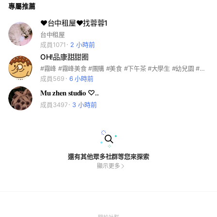
專屬推薦
❤️台中租屋❤️找蓉蓉1
台中租屋
成員1071
2 小時前
OH!品康甜甜圈
#霧峰 #霧峰美食 #團購 #美食 #下午茶 #大學生 #幼兒園 #公司行號
成員569
6 小時前
𝐌𝐮 𝐳𝐡𝐞𝐧 𝐬𝐭𝐮𝐝𝐢𝐨 ♡..
成員3497
3 小時前
還有其他眾多社群等您來探索
顯示更多