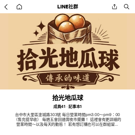
Go
share
se
LINE社群
back
to
home
拾光地瓜球
成員41
記事本1
台中市大里區塗城路303號 每日營業時間pm3:00～pm9：00
（售完提早收） 每週五會回通霄夜市擺攤！ 這裡會有更詳細的
營業時間～以及每天的動態！ 若有想訂購也可以在群組留言
喔！