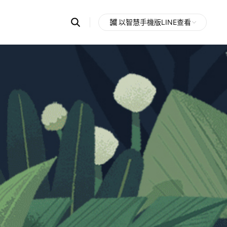
Search
以智慧手機版LINE查看
OpenChats
Open
or
search
messages
area