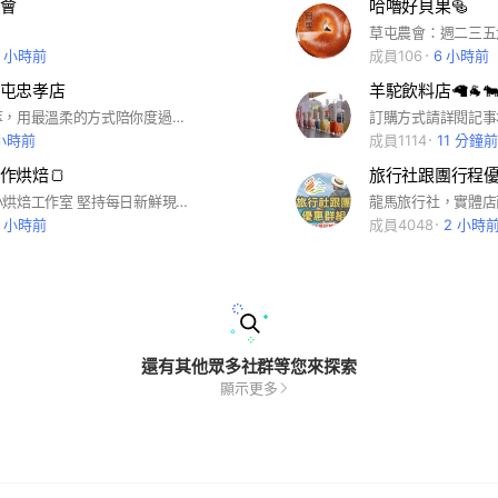
會
哈嚕好貝果🥯
2 小時前
成員106
6 小時前
屯忠孝店
羊駝飲料店🦙🐐
每天一杯純萃，用最溫柔的方式陪你度過每一刻。 新品、活動、限時優惠第一手發布，歡迎加入九丹煮奶的溫暖小圈圈！
 小時前
成員1114
11 分鐘前
作烘焙🍞
草屯在地小小烘焙工作室 堅持每日新鮮現做，手感烘焙 2020年3月毅然決然的從台中返鄉 跟各位一同分享麵包帶來的喜悅
5 小時前
成員4048
2 小時
還有其他眾多社群等您來探索
顯示更多