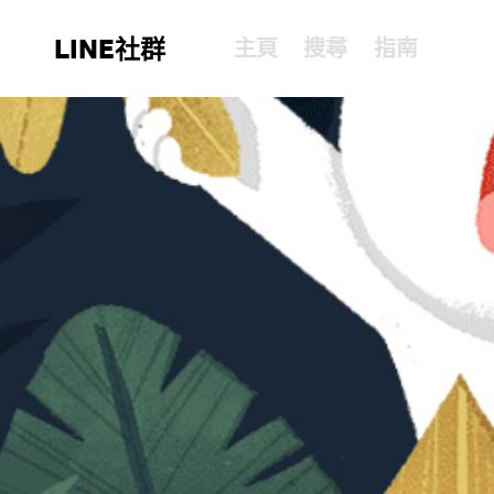
LINE社群
主頁
搜尋
指南