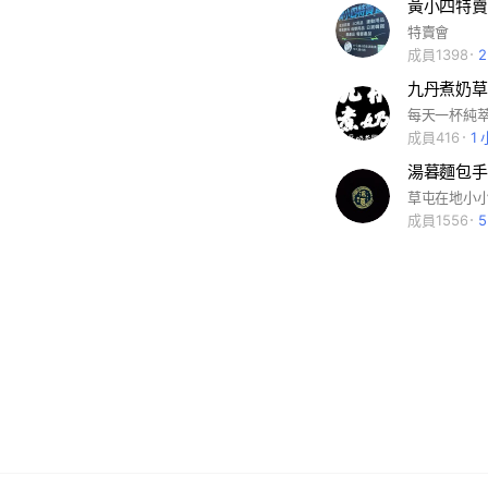
黃小四特賣
特賣會
成員1398
九丹煮奶草
成員416
1
湯暮麵包手
成員1556