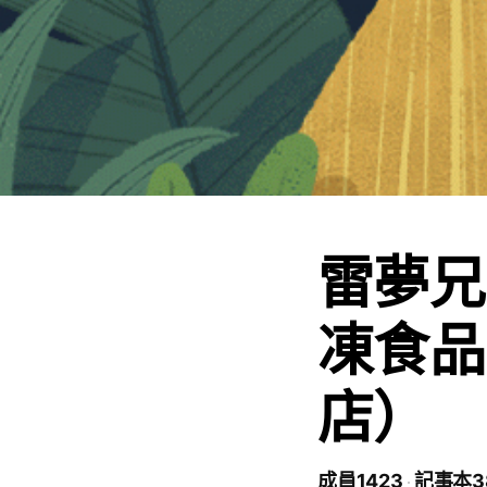
雷夢兄
凍食品
店）
成員1423
記事本3