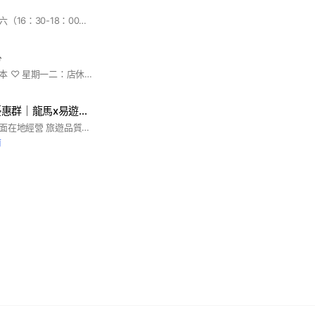
草屯農會：週二三五六（16：30-18：00） 其他面交： 全家富頂店 全家金昌店 7-11富聚門市 7-11京鑫門市

訂購方式請詳閱記事本 ♡ 星期一二：店休 // 三~日：11~22
旅行社跟團行程優惠群｜龍馬x易遊網｜餐券門票網卡｜郵輪護照台胞證｜國旅卡國民旅遊卡｜下殺清艙看記事本
龍馬旅行社，實體店面在地經營 旅遊品質保證🔥優質好康福利🔥 南投店：南投市彰南路一段807號 草屯店：草屯鎮育英街177號 LINE官方帳號：@049-2306628 同公司電話歡迎貴賓們踴躍詢問報名 #旅行社 #下殺 #優惠 #清倉 #清艙 #跟團 #蜜月 #畢旅 #易遊網 #南投旅行社 #草屯旅行社 #機票 #國旅卡 #行程 #跟團 #破盤 #暑假 #寒假 #親子 #迪士尼 #環球影城
前