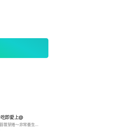
一吃即愛上@
您好～我們是超人氣苜蓿芽捲～非常養生，整體吃起來清爽開胃而且低負擔，加上蘋果🍎清脆的口感伴隨著芝麻粉與花生粉的香氣～讓人一口接一口
前