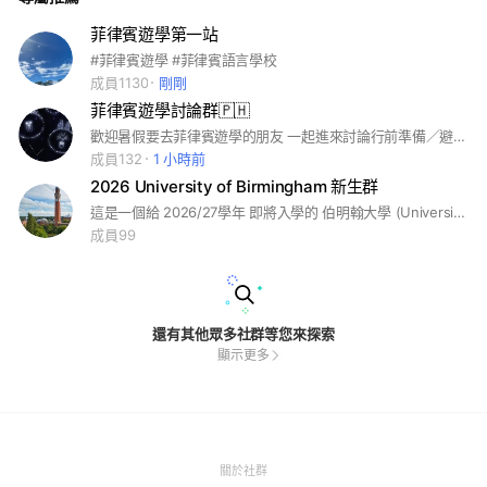
菲律賓遊學第一站
#菲律賓遊學 #菲律賓語言學校
成員1130
剛剛
菲律賓遊學討論群🇵🇭
歡迎暑假要去菲律賓遊學的朋友 一起進來討論行前準備／避雷／好吃好玩等 #語言學校 #宿霧 #菲律賓
成員132
1 小時前
2026 University of Birmingham 新生群
這是一個給 2026/27學年 即將入學的 伯明翰大學 (University of Birmingham) 新生 專屬社團！🎉 在這裡，你可以： ✅ 獲取最新的入學資訊、學校公告與重要提醒 ✅ 交流住宿、課程選擇、簽證、機票等相關問題 ✅ 分享學習心得、生活技巧，讓適應英國生活更輕鬆 ✅ 規劃迎新活動、結伴同行，開啟難忘的大學旅程 無論你是本科生 (UG) 還是研究生 (PG)，都歡迎加入這個社團，一起迎接全新的伯明翰大學生活！ 📌 請確認你的入學資格，以確保社團成員都是即將入學的伯明翰大學學生。
成員99
還有其他眾多社群等您來探索
顯示更多
(Open
關於社群