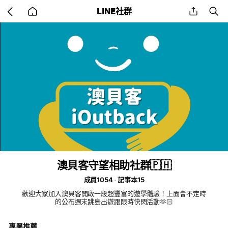
Go
share
se
LINE社群
back
to
home
澳貝客守望相助社群🇵🇭
成員1054
記事本15
歡迎大家加入澳貝客開啟一段超豐富的遊學體驗！上面會不定時
的公布週末跳島出遊跟限時快閃活動🫶🏻
專屬推薦