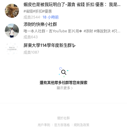
蝦皮也是被我玩明白了-蕭貪 省錢 折扣 優惠： 我是被通膨逼的
#省錢#折扣#優惠
成員2544
18 小時前
添財的快樂小社群
唯一本人社群，丟YouTube 影片用🍀 #添財 #傳說對決 #只會玩刀鋒
成員643
屏東大學114學年度新生群🪿
成員1087
還有其他眾多社群等您來探索
顯示更多
(Open
關於社群
in
(Open
(Open
(Open
用戶準則
官方部落格
規則及政策