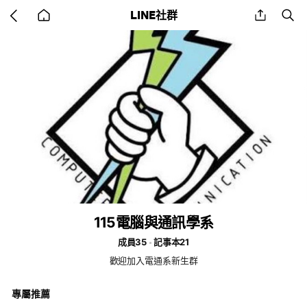
Go
share
se
LINE社群
back
to
home
115電腦與通訊學系
成員35
記事本21
歡迎加入電通系新生群
專屬推薦