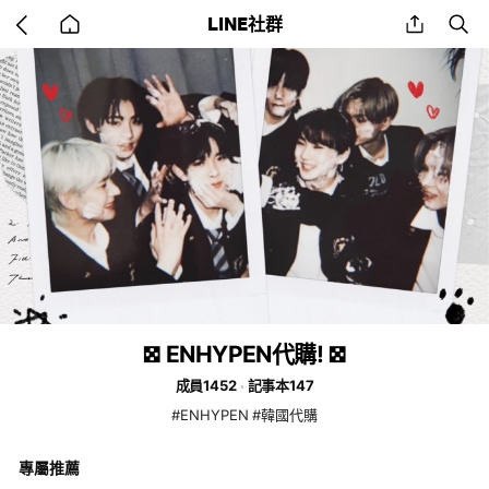
Go
share
se
LINE社群
back
to
home
𖣯 ENHYPEN代購! 𖣯
成員1452
記事本147
#ENHYPEN #韓國代購
專屬推薦