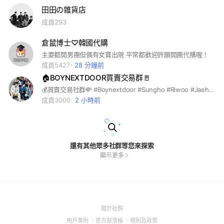
田田の雜貨店
成員293
倉鼠博士♡韓國代購
主要都開男團但偶有女寶出現 平常都歡迎許願開團代購喔！
成員5427
28 分鐘前
🏠BOYNEXTDOOR買賣交易群🚪
💰買賣交易社群💸 #Boynextdoor #Sungho #Riwoo #Jaehyun #Taesan #Leehan #Woonhak
成員3000
2 小時前
還有其他眾多社群等您來探索
顯示更多
(Open
關於社群
in
(Open
(Open
(Open
用戶準則
官方部落格
規則及政策