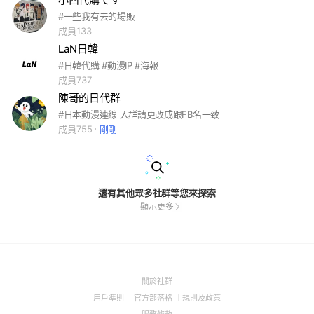
#一些我有去的場販
成員133
LaN日韓
#日韓代購 #動漫IP #海報
成員737
陳哥的日代群
#日本動漫連線 入群請更改成跟FB名一致
成員755
剛剛
還有其他眾多社群等您來探索
顯示更多
(Open
關於社群
in
(Open
(Open
(Open
用戶準則
官方部落格
規則及政策
a
in
in
in