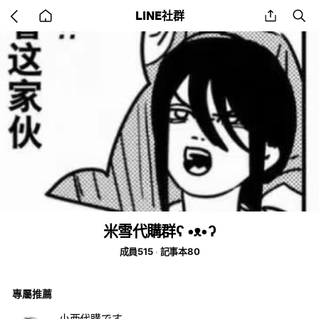
Go
share
se
LINE社群
back
to
home
米雪代購群ʕ •ᴥ•ʔ
成員515
記事本80
專屬推薦
小西代購です