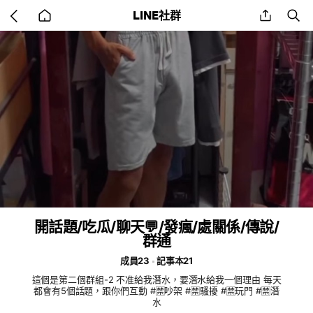
Go
share
se
LINE社群
back
to
home
開話題/吃瓜/聊天💬/發瘋/處關係/傳說/
群通
成員23
記事本21
這個是第二個群組-2 不准給我潛水，要潛水給我一個理由 每天
都會有5個話題，跟你們互動 #🈲吵架 #🈲騷擾 #🈲玩門 #🈲潛
水