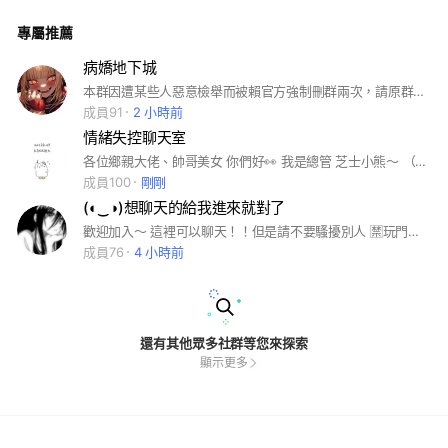
專屬推薦
病嬌地下城
本群因遭某些人惡意檢舉而被賴官方強制刪群兩次，請原群成員有意願的在進入本群。另外也希望舉報人給我個解釋，本群兩次到100人左右的時候卻被刪群⋯⋯⋯⋯。
成員91
2 小時前
情緒失控聊天室
各位鄉親大佬、帥哥美女 你們好👀 我是總管 芝士小熊～ （隆重登場） 看到就不要走了啦！ 進來跟我聊天唄 社群內的人都很溫柔的🫪🫪 包括我（應該吧？ 呵呵🤭 快進來啦～ 創群日 不知道🤷🏻‍♀️ 創立人：起司小熊 此人已經創立過2個社群 都被系統刪掉 本社群是第三個哦👻👻 起司小熊邀請您加入🙈🙈
成員100
剛剛
(◐‿◑) 想聊天的給我進來就對了
歡迎加入～ 這裡可以聊天！！但是請不要騷擾別人 🈲玩門🈲騷擾 很重要！ 要管管熟了會給不要情勒我 管管們可以自行解決問題！不要來問我 都可以聊～噁男噁女就不要加入了💕
成員76
4 小時前
還有其他眾多社群等您來探索
顯示更多