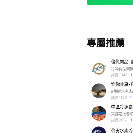
專屬推薦
億傑肉品-
冷凍食品團
成員1348
漁你共享-
#生鮮水產肉
成員1182
1
中區冷凍食
來都是批發價
成員2061
伯宥水產冷