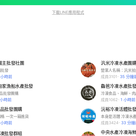
下載LINE應用程式
團主批發社團
汎米冷凍水產團
購批發
1 小時前
成員3101
35 分鐘
自家漁船水產批發
鱻爸冷凍水產批
品批發團購
 小時前
成員1062
1 小時前
品批發團購
沅裕冷凍活體批
格 一次一箱進貨
1 小時前
成員3424
33 分
凍批發群組