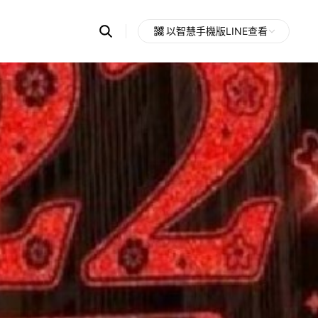
Search
以智慧手機版LINE查看
OpenChats
Open
or
search
messages
area