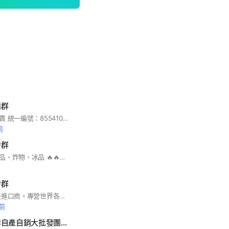
購群
營業人名稱：汎米拍賣 統一編號：85541029 新進人員 (#)請認真一個一個字讀 記事本都有批價商品 可自行去參考 裡面圖文-影片都可複製使用 結單日為每禮拜二-五 禮拜二結單 出貨日為禮拜三、四 禮拜五結單 出貨日為禮拜一、二 到貨日約2-3天 結單完當天可追加 禮拜二.五22：00截止結單-追加 混搭商品一件20公斤內運費一律200 #重點來了# #請認真看# 產品有的會自行真空分裝 請大家下單。 看清楚規格重量 考慮清楚在下單 重量規格都寫的很清楚 😏完美主義者請繞道😒 🙏囉哩八嗦者請繞道🙏 (#)貼心提醒(#) 各位團主們 從我這邊直接出貨到你們客人手中的單 寄件人要改你們的資料 要記得跟我說哦
前
發群
冷凍食品、海鮮、肉品、炸物、冰品 🔥🔥批發.零售.歡迎詢價🔥🔥
發群
本身是活體 冷凍水產進口商。專營世界各國活體冷凍水產批發
鐘前
中央水產冷凍海鮮自產自銷大批發團購網