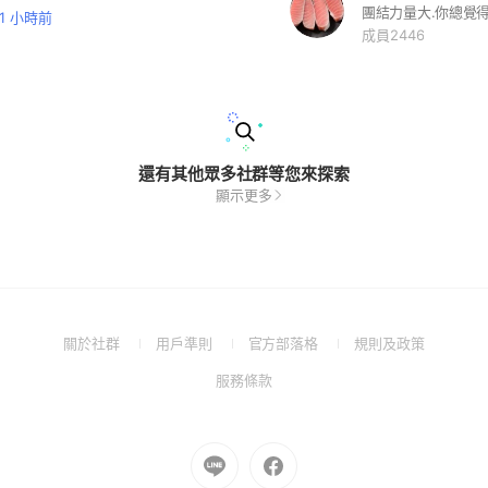
11 小時前
成員2446
還有其他眾多社群等您來探索
顯示更多
(Open
(Open
(Open
(Open
關於社群
用戶準則
官方部落格
規則及政策
in
in
in
in
(Open
服務條款
a
a
a
a
in
new
new
new
new
a
window)
window)
window)
window)
new
Go
Go
window)
to
to