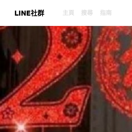
LINE社群
主頁
搜尋
指南