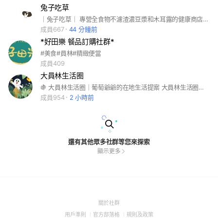
兔子吃草
｜兔子吃草｜ 專營全食物不濾渣濃豆漿和木耳露的健康商店，秉持「原型食物」的經營理念，推崇從產地到餐桌的自然概念。 我們相信，真正的美味來自於健康的食材，從源頭開始把關，傳遞在地的好滋味與人情，並致力於永續的環境保護。 在這裡，您不僅是品味食物，更是與土地、與人心、與未來的環境永續同行。
成員667
44 分鐘前
*好田樂 餐品訂購社群*
#美食#員林#精緻便當
成員409
大員林生活圈
🍇 大員林生活圈｜葡萄爺爺的在地生活提案 大員林生活圈，是由「葡萄爺爺」發起與經營的一個 以員林為核心、向外擴散的在地生活共好圈。 它不只是一個地理範圍，而是一種 重新看待土地、產業與生活的方式。 🤝 三大經營主軸 1️⃣ 在地產業共好 串連農友、職人、小農、店家與中小企業 協助品牌被看見，而不是被取代 讓地方產業有 永續經營的可能 2️⃣ 生活風格與文化實踐 市集、展演、講座、生活策展 把「日常」變成風景 讓地方不只是居住，而是 值得停留 3️⃣ 人與土地的關係重建 透過故事、體驗與實際參與 讓年輕世代重新認識家鄉 讓外地人理解員林的深度，而不只是路過 大員林生活圈，是一個從土地出發， 讓產業被尊重、讓生活有溫度、 讓人願意留下來的在地生活實驗。 我是葡萄爺爺！🍇 #葡萄爺爺來了⋯⋯
成員954
2 小時前
還有其他眾多社群等您來探索
顯示更多
(Open
關於社群
in
(Open
(Open
(Open
用戶準則
官方部落格
規則及政策