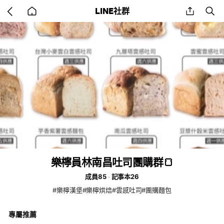
Go
share
se
LINE社群
back
to
home
樂檸員林南昌吐司團購群🍞
成員85
記事本26
#樂檸漢堡#樂檸烘焙#雲感吐司#團購麵包
專屬推薦