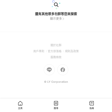
還有其他眾多社群等您來探索
顯示更多
(Open
關於社群
in
(Open
(Open
(Open
用戶準則
官方部落格
規則及政策
a
in
in
in
(Open
服務條款
new
a
a
a
in
window)
new
Go
new
Go
new
a
window)
to
window)
to
window)
new
Line
Facebook
window)
(Open
(Open
© LY Corporation
in
in
a
a
new
new
window)
window)
主頁
搜尋
指南