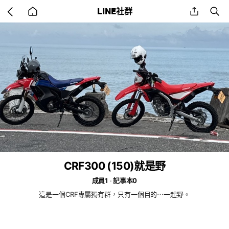
Go
share
se
LINE社群
back
to
home
CRF300 (150)就是野
成員1
記事本0
這是一個CRF專屬獨有群，只有一個目的⋯一起野。